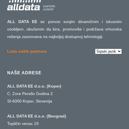
ALL DATA EE
se ponosi svojim dinamičnim i iskusnim
osobljem, obučenim da bira, promoviše i podržava vrhunska
rešenja zasnovana na najboljoj dostupnoj tehnologiji.
Izaberite
Lista naših partnera
jezik
NAŠE ADRESE
ALL DATA EE d.o.o. (Koper)
C. Zore Perello Godina 2
SI-6000 Koper, Slovenija
ALL DATA EE d.o.o. (Beograd)
Topličin venac 19