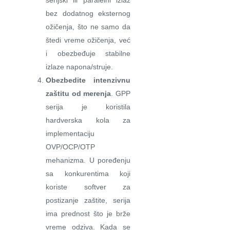
serijski ili paralelni izlaz
bez dodatnog eksternog
ožičenja, što ne samo da
štedi vreme ožičenja, već
i obezbeđuje stabilne
izlaze napona/struje.
Obezbedite intenzivnu
zaštitu od merenja
. GPP
serija je koristila
hardverska kola za
implementaciju
OVP/OCP/OTP
mehanizma. U poređenju
sa konkurentima koji
koriste softver za
postizanje zaštite, serija
ima prednost što je brže
vreme odziva. Kada se