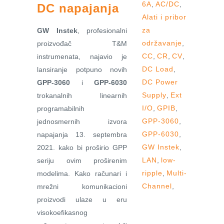
6A
,
AC/DC
,
DC napajanja
Alati i pribor
za
GW Instek
, profesionalni
održavanje
,
proizvođač T&M
CC
,
CR
,
CV
,
instrumenata, najavio je
DC Load
,
lansiranje potpuno novih
DC Power
GPP-3060
i
GPP-6030
Supply
,
Ext
trokanalnih linearnih
I/O
,
GPIB
,
programabilnih
GPP-3060
,
jednosmernih izvora
GPP-6030
,
napajanja 13. septembra
GW Instek
,
2021. kako bi proširio GPP
LAN
,
low-
seriju ovim proširenim
ripple
,
Multi-
modelima. Kako računari i
Channel
,
mrežni komunikacioni
proizvodi ulaze u eru
visokoefikasnog