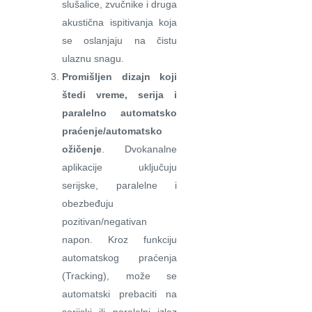
slušalice, zvučnike i druga
akustična ispitivanja koja
se oslanjaju na čistu
ulaznu snagu.
Promišljen dizajn koji
štedi vreme, serija i
paralelno automatsko
praćenje/automatsko
ožičenje
. Dvokanalne
aplikacije uključuju
serijske, paralelne i
obezbeđuju
pozitivan/negativan
napon. Kroz funkciju
automatskog praćenja
(Tracking), može se
automatski prebaciti na