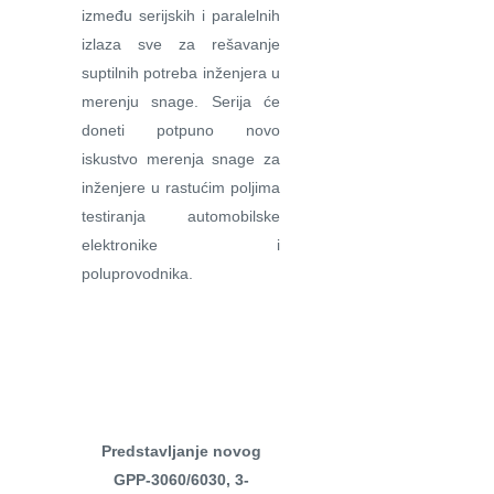
između serijskih i paralelnih
izlaza sve za rešavanje
suptilnih potreba inženjera u
merenju snage. Serija će
doneti potpuno novo
iskustvo merenja snage za
inženjere u rastućim poljima
testiranja automobilske
elektronike i
poluprovodnika.
Predstavljanje novog
GPP-3060/6030, 3-