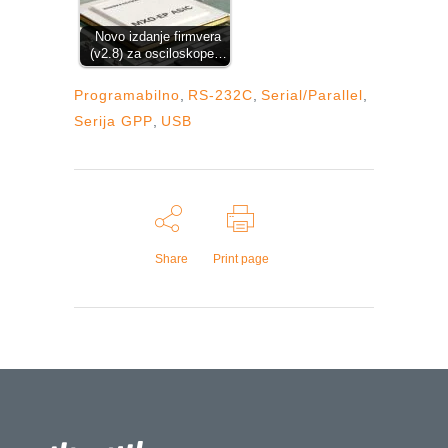
Novo izdanje firmvera
(v2.8) za osciloskope…
Programabilno
,
RS-232C
,
Serial/Parallel
,
Serija GPP
,
USB
Share
Print page