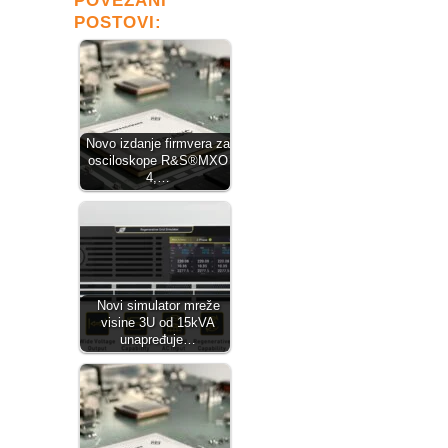
POVEZANI
POSTOVI:
Novo izdanje firmvera za
osciloskope R&S®MXO
4,…
Novi simulator mreže
visine 3U od 15kVA
unapređuje…