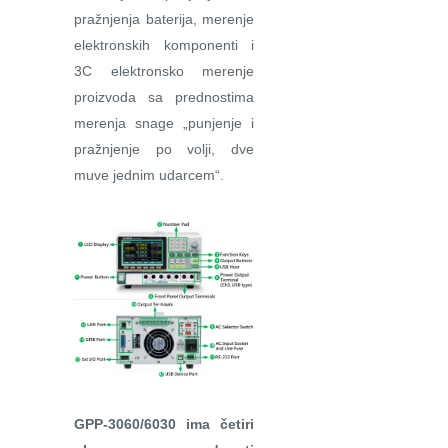
pražnjenja baterija, merenje
elektronskih komponenti i
3C elektronsko merenje
proizvoda sa prednostima
merenja snage „punjenje i
pražnjenje po volji, dve
muve jednim udarcem“.
GPP-3060/6030 ima četiri