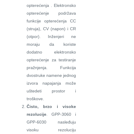
opterećenja . Elektronsko
opterećenje podržava
funkcije opterećenja CC
(struja), CV (napon) i CR
(otpor). Inženjeri ne
moraju da koriste
dodatno elektronsko
opterećenje za testiranje
pražnjenja. Funkcija
dvostruke namene jednog
izvora napajanja može
uštedeti prostor i
troškove.
Čisto, brzo i visoke
rezolucije
. GPP-3060 i
GPP-6030 nasleđuju
visoku rezoluciju