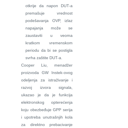
otkrije da napon DUT-a
premašuje vrednost
podešavanja OVP, izlaz
napajanja može se
zaustaviti u veoma
kratkom vremenskom
periodu da bi se postigla
svrha zaštite DUT-a.
Cooper Liu, menadžer
proizvoda GW Instek-ovog
odeljenja za istraživanje i
razvoj izvora signala,
ukazao je da je funkcija
elektronskog opterećenja
koju obezbeđuje GPP serija
i upotreba unutrašnjih kola
za direktno prebacivanje