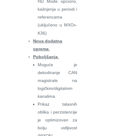
HD Mode opciono,
kašnjenja u periodi i
referencama
(uključeno u MXO
-
x
K36)
Nova dodatna
oprema
:
Poboljšanja
:
Moguće je
dekodiranje CAN
magistrale na
logičkim/digitalnim
kanalima.
Prikaz talasnih
oblika i perzistencije
je optimizovan za
bolju vidljivost
(MXO5).