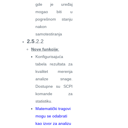
gde je uređaj
mogao biti u
pogrešnom stanju
nakon
samotestiranja
2.5
.2.2
Nove funkcije
:
Konfigurisajuća
tabela rezultata za
kvalitet merenja
analize snage.
Dostupne su SCPI
komande za
statistiku.
Matematički tragovi
mogu se odabrati
kao izvor za analizu