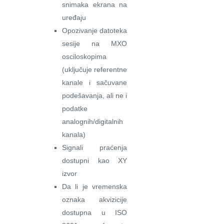
snimaka ekrana na
uređaju
Opozivanje datoteka
sesije na MXO
osciloskopima
(uključuje referentne
kanale i sačuvane
podešavanja, ali ne i
podatke
analognih/digitalnih
kanala)
Signali praćenja
dostupni kao XY
izvor
Da li je vremenska
oznaka akvizicije
dostupna u ISO