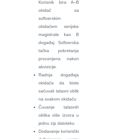
Korisnik bira A–B
okidač sa
softverskim
okidačem serijske
magistrale kao B
događaj. Softverska
tačka pokretanja
procenjena nakon
akvizicije.
Radnja događaja
okidača da biste
sačuvali talasni oblik
na svakom okidaču
Čuvanje talasnih
oblika više izvora u
jednu zip datoteku
Dodavanje korisnički