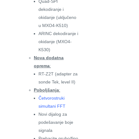
Quad-SPI
dekodiranje i
okidanje (uključeno
u MXO4-K510)
ARINC dekodiranje i
okidanje (MXO4-
K530)
Nova dodatna
oprema
:
RT-Z2T (adapter za
sonde Tek, level II)
Poboljšanja
:
Četvorostruki
simultani FFT
Novi dijalog za
podešavanje boje
signala
Prebacite grubo/fino