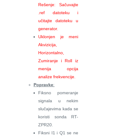
Rešenje: Sačuvajte
.ref datoteku i
učitajte datoteku u
generator.
Uklonjen je meni
Akvizicija,
Horizontalno,
Zumiranje i Roll iz
menija opcija
analize frekvencije.
Popravke
:
Fiksno pomeranje
signala u nekim
slučajevima kada se
koristi sonda RT-
ZPR20.
Fiksni I1 i Q1 se ne