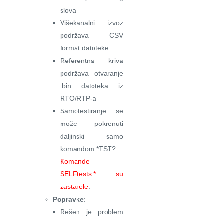
slova.
Višekanalni izvoz
podržava CSV
format datoteke
Referentna kriva
podržava otvaranje
.bin datoteka iz
RTO/RTP-a
Samotestiranje se
može pokrenuti
daljinski samo
komandom *TST?.
Komande
SELFtests.* su
zastarele
.
Popravke
:
Rešen je problem