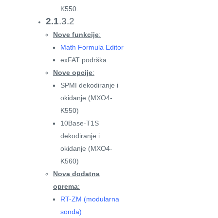
K550.
2.1
.3.2
Nove funkcije
:
Math Formula Editor
exFAT podrška
Nove opcije
:
SPMI dekodiranje i
okidanje (MXO4-
K550)
10Base-T1S
dekodiranje i
okidanje (MXO4-
K560)
Nova dodatna
oprema
:
RT-ZM (modularna
sonda)