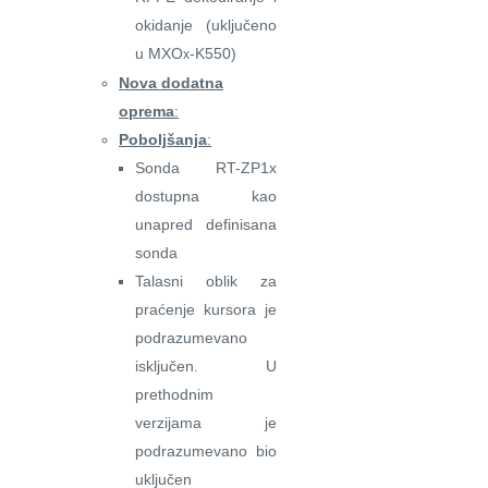
okidanje (uključeno
u MXO
-K550)
x
Nova dodatna
oprema
:
Poboljšanja
:
Sonda RT-ZP1x
dostupna kao
unapred definisana
sonda
Talasni oblik za
praćenje kursora je
podrazumevano
isključen. U
prethodnim
verzijama je
podrazumevano bio
uključen