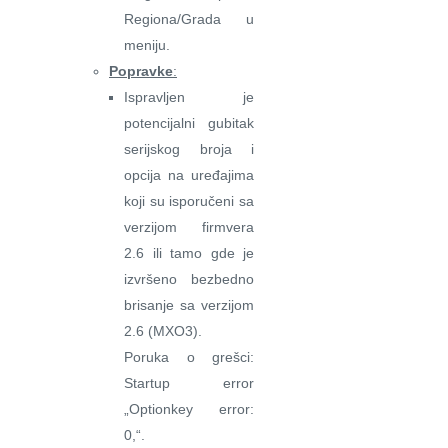
Regiona/Grada u
meniju.
Popravke
:
Ispravljen je
potencijalni gubitak
serijskog broja i
opcija na uređajima
koji su isporučeni sa
verzijom firmvera
2.6 ili tamo gde je
izvršeno bezbedno
brisanje sa verzijom
2.6 (MXO3).
Poruka o grešci:
Startup error
„Optionkey error:
0,“.