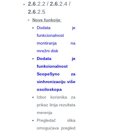
2.6
.2.2 /
2.6
.2.4 /
2.6
.2.5
Nove funkcije
:
Dodata je
funkcionalnost
montiranja na
mrežni disk
Dodata je
funkcionalnost
ScopeSync za
sinhronizaciju više
osciloskopa
Izbor korisnika za
prikaz linija rezultata
merenja
Pregledač slika
omogućava pregled