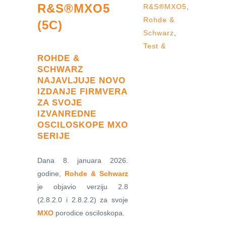
R&S®MXO5
R&S®MXO5
,
Rohde &
(5C)
Schwarz
,
Test &
ROHDE &
SCHWARZ
NAJAVLJUJE NOVO
IZDANJE FIRMVERA
ZA SVOJE
IZVANREDNE
OSCILOSKOPE MXO
SERIJE
Dana 8. januara 2026.
godine,
Rohde & Schwarz
je objavio verziju 2.8
(2.8.2.0 i 2.8.2.2) za svoje
MXO
porodice osciloskopa.