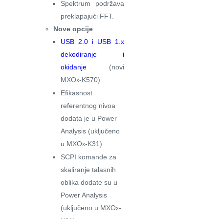
Spektrum podržava
preklapajući FFT.
Nove opcije
:
USB 2.0 i USB 1.x
dekodiranje i
okidanje
(novi
MXO
-K570)
x
Efikasnost
referentnog nivoa
dodata je u Power
Analysis (uključeno
u MXO
-K31)
x
SCPI komande za
skaliranje talasnih
oblika dodate su u
Power Analysis
(uključeno u MXO
-
x