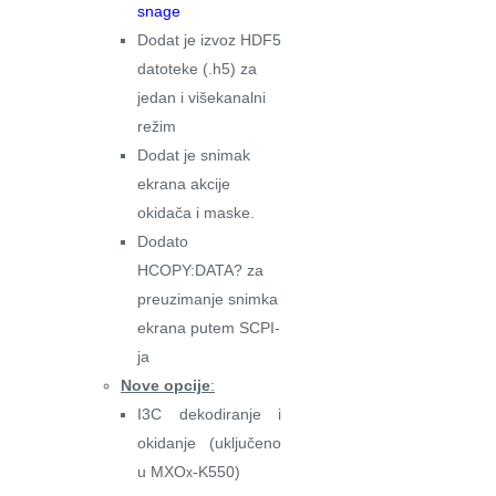
snage
Dodat je izvoz HDF5
datoteke (.h5) za
jedan i višekanalni
režim
Dodat je snimak
ekrana akcije
okidača i maske.
Dodato
HCOPY:DATA? za
preuzimanje snimka
ekrana putem SCPI-
ja
Nove opcije
:
I3C dekodiranje i
okidanje (uključeno
u MXO
-K550)
x