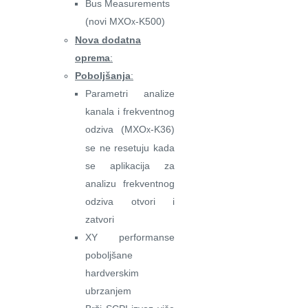
Bus Measurements
(novi MXO
-K500)
x
Nova dodatna
oprema
:
Poboljšanja
:
Parametri analize
kanala i frekventnog
odziva (MXO
-K36)
x
se ne resetuju kada
se aplikacija za
analizu frekventnog
odziva otvori i
zatvori
XY performanse
poboljšane
hardverskim
ubrzanjem