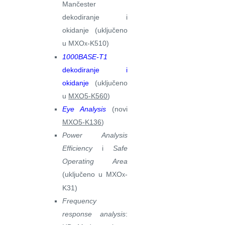
Mančester
dekodiranje i
okidanje (uključeno
u MXO
-K510)
x
1000BASE-T1
dekodiranje i
okidanje
(uključeno
u
MXO5-K560
)
Eye Analysis
(novi
MXO5-K136
)
Power Analysis
Efficiency
i
Safe
Operating Area
(uključeno u MXO
-
x
K31)
Frequency
response analysis
: