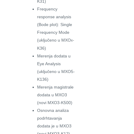
K31)
Frequency
response analysis
(Bode plot): Single
Frequency Mode
(uključeno u MXO
-
x
K36)
Merenja dodata u
Eye Analysis
(uključeno u MXO5-
K136)
Merenja magistrale
dodata u MXO3
(novi MXO3-K500)
Osnovna analiza
podrhtavanja
dodata je u MXO3
(novi MXO3-K12)