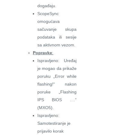
događaju.
ScopeSync
omogućava
sačuvanje skupa
podataka ili sesije
sa aktivnom vezom.
Popravke
:
Ispravljeno: Uređaj
je mogao da prikaže
poruku „Error while
flashing!“ nakon
poruke „Flashing
IPS BIOS ….“
(MXO5).
Ispravljeno:
Samotestiranje je
prijavilo korak