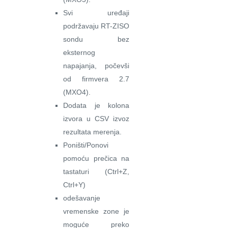
Svi uređaji
podržavaju RT-ZISO
sondu bez
eksternog
napajanja, počevši
od firmvera 2.7
(MXO4).
Dodata je kolona
izvora u CSV izvoz
rezultata merenja.
Poništi/Ponovi
pomoću prečica na
tastaturi (Ctrl+Z,
Ctrl+Y)
odešavanje
vremenske zone je
moguće preko