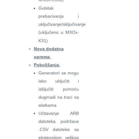
Gubitak
prebacivanja i
uključivanje/isključivanje
(uključeno u MXO
-
x
K31)
Nova dodatna
oprema
:
Poboljšanja
:
Generatori se mogu
lako uključiti i
isključiti pomoću
dugmadi na traci sa
alatkama
Učitavanje ARB
datoteka podržava
.CSV datoteke sa
ekstenzijom velikog