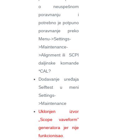
o neuspešnom
poravnanju i
potrebno je potpuno
poravnanje preko
Menu->Settings-
>Maintenance-
>Alignment ili SCPI
daljinske komande
*CAL?
Dodavanje uređaja
Selftest u meni
Settings-
>Maintenance
Uklonjen izvor
„Scope vaveform“
generatora jer nije
funkcionisao.