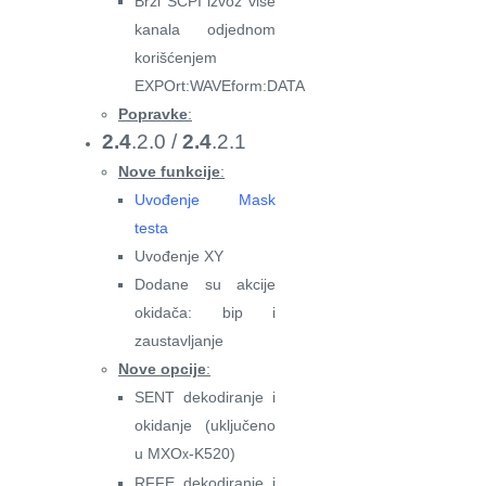
Brži SCPI izvoz više
kanala odjednom
korišćenjem
EXPOrt:WAVEform:DATA
Popravke
:
2.4
.2.0 /
2.4
.2.1
Nove funkcije
:
Uvođenje Mask
testa
Uvođenje XY
Dodane su akcije
okidača: bip i
zaustavljanje
Nove opcije
:
SENT dekodiranje i
okidanje (uključeno
u MXO
-K520)
x
RFFE dekodiranje i