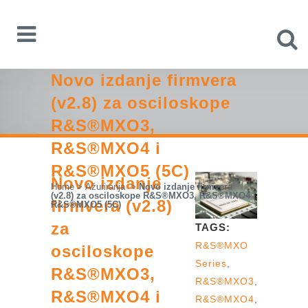
Novo izdanje firmvera
(v2.8) za osciloskope
R&S®MXO3,
R&S®MXO4 i
R&S®MXO5 (5C)
Novo izdanje
Home
>
Ažuriranja
>
Novo izdanje firmvera
(v2.8) za osciloskope R&S®MXO3, R&S®MXO4 i
firmvera (v2.8)
R&S®MXO5 (5C)
za
TAGS:
R&S®MXO
osciloskope
Series
,
R&S®MXO3,
R&S®MXO3
,
R&S®MXO4 i
R&S®MXO4
,