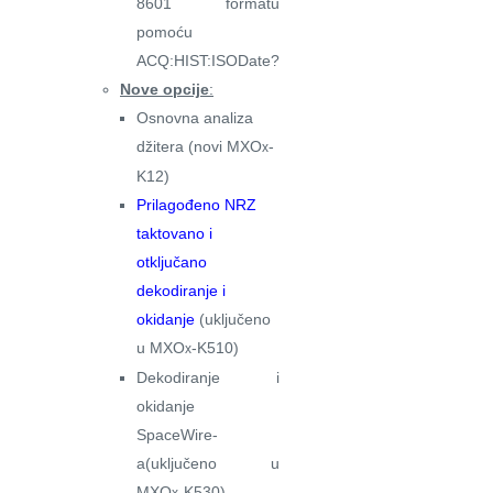
8601 formatu
pomoću
ACQ:HIST:ISODate?
Nove opcije
:
Osnovna analiza
džitera (novi MXO
-
x
K12)
Prilagođeno NRZ
taktovano i
otključano
dekodiranje i
okidanje
(uključeno
u MXO
-K510)
x
Dekodiranje i
okidanje
SpaceWire-
a(uključeno u
MXO
-K530)
x