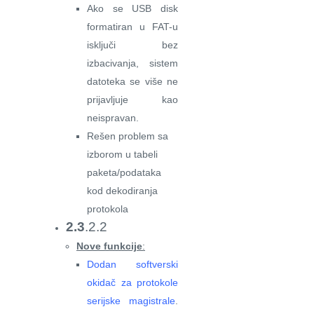
Ako se USB disk
formatiran u FAT-u
isključi bez
izbacivanja, sistem
datoteka se više ne
prijavljuje kao
neispravan.
Rešen problem sa
izborom u tabeli
paketa/podataka
kod dekodiranja
protokola
2.3
.2.2
Nove funkcije
:
Dodan softverski
okidač za protokole
serijske magistrale
.