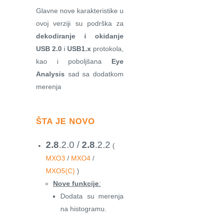
Glavne nove karakteristike u
ovoj verziji su podrška za
dekodiranje i okidanje
USB 2.0
i
USB1.x
protokola,
kao i poboljšana
Eye
Analysis
sad sa dodatkom
merenja
ŠTA JE NOVO
2.8
.2.0 /
2.8
.2.2
(
MXO3
/
MXO4
/
MXO5(C)
)
Nove funkcije
:
Dodata su merenja
na histogramu.