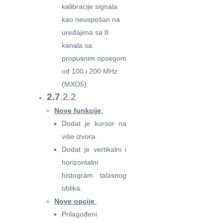
kalibracije signala
kao neuspešan na
uređajima sa 8
kanala sa
propusnim opsegom
od 100 i 200 MHz
(MXO5).
2.7
.2.2
Nove funkcije
:
Dodat je kursor na
više izvora.
Dodat je vertikalni i
horizontalni
histogram talasnog
oblika.
Nove opcije
:
Prilagođeni