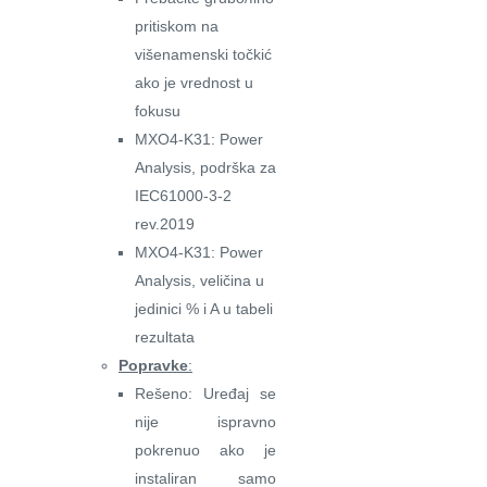
pritiskom na
višenamenski točkić
ako je vrednost u
fokusu
MXO4-K31: Power
Analysis, podrška za
IEC61000-3-2
rev.2019
MXO4-K31: Power
Analysis, veličina u
jedinici % i A u tabeli
rezultata
Popravke
:
Rešeno: Uređaj se
nije ispravno
pokrenuo ako je
instaliran samo