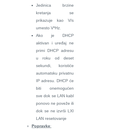
Jedinica brzine
kretanja se
prikazuje kao V/s
umesto V*Hz.
Ako je DHCP
aktivan i uređaj ne
primi DHCP adresu
u roku od deset
sekundi, koristiće
automatsku privatnu
IP adresu. DHCP će
biti onemogućen
sve dok se LAN kabl
ponovo ne poveže ili
dok se ne izvrši LXI
LAN resetovanje
Popravke
: