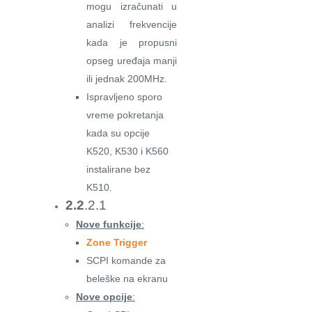
mogu izračunati u
analizi frekvencije
kada je propusni
opseg uređaja manji
ili jednak 200MHz.
Ispravljeno sporo
vreme pokretanja
kada su opcije
K520, K530 i K560
instalirane bez
K510.
2.2
.2.1
Nove funkcije
:
Zone Trigger
SCPI komande za
beleške na ekranu
Nove opcije
: