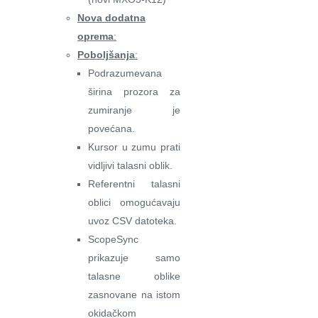
Nova dodatna
oprema
:
Poboljšanja
:
Podrazumevana
širina prozora za
zumiranje je
povećana.
Kursor u zumu prati
vidljivi talasni oblik.
Referentni talasni
oblici omogućavaju
uvoz CSV datoteka.
ScopeSync
prikazuje samo
talasne oblike
zasnovane na istom
okidačkom