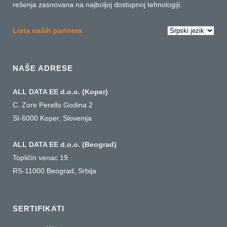
rešenja zasnovana na najboljoj dostupnoj tehnologiji.
Izaberite
Lista naših partnera
jezik
NAŠE ADRESE
ALL DATA EE d.o.o. (Koper)
C. Zore Perello Godina 2
SI-6000 Koper, Slovenija
ALL DATA EE d.o.o. (Beograd)
Topličin venac 19
RS-11000 Beograd, Srbija
SERTIFIKATI