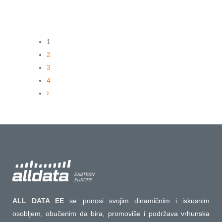
21 фебруар, 2025
1
2
3
4
ALL DATA EE
se ponosi svojim dinamičnim i iskusnim
osobljem, obučenim da bira, promoviše i podržava vrhunska