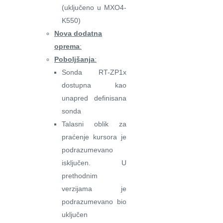
(uključeno u MXO4-
K550)
Nova dodatna
oprema
:
Poboljšanja
:
Sonda RT-ZP1x
dostupna kao
unapred definisana
sonda
Talasni oblik za
praćenje kursora je
podrazumevano
isključen. U
prethodnim
verzijama je
podrazumevano bio
uključen