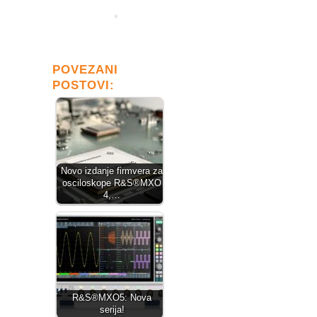
POVEZANI
POSTOVI:
Novo izdanje firmvera za
osciloskope R&S®MXO
4,…
R&S®MXO5: Nova
serija!