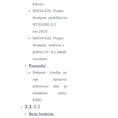
fokusu
MXO4-K31: Power
Analysis, podrška za
IEC61000-3-2
rev.2019
MXO4-K31: Power
Analysis, veličina u
jedinici % i A u tabeli
rezultata
Popravke
:
Rešeno: Uređaj se
nije ispravno
pokrenuo ako je
instaliran samo
K550.
2.1
.3.2
Nove funkcije
: