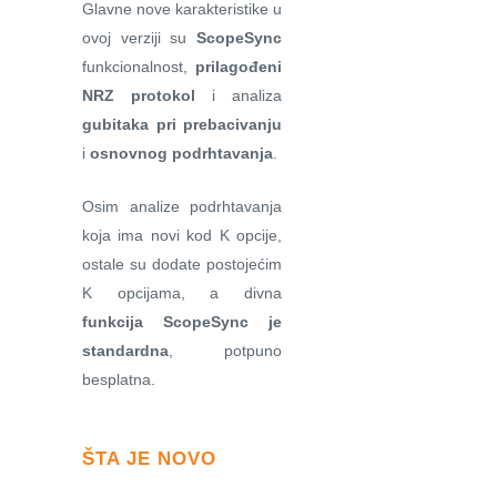
Glavne nove karakteristike u
ovoj verziji su
ScopeSync
funkcionalnost,
prilagođeni
NRZ protokol
i analiza
gubitaka pri prebacivanju
i
osnovnog podrhtavanja
.
Osim analize podrhtavanja
koja ima novi kod K opcije,
ostale su dodate postojećim
K opcijama, a divna
funkcija ScopeSync je
standardna
, potpuno
besplatna.
ŠTA JE NOVO