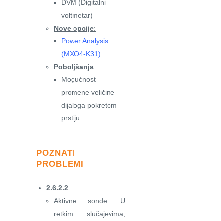
DVM (Digitalni
voltmetar)
Nove opcije
:
Power Analysis
(MXO4-K31)
Poboljšanja
:
Mogućnost
promene veličine
dijaloga pokretom
prstiju
POZNATI
PROBLEMI
2.6.2.2
:
Aktivne sonde: U
retkim slučajevima,