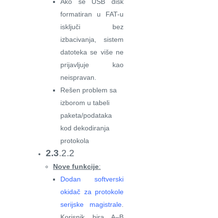
Ako se USB disk
formatiran u FAT-u
isključi bez
izbacivanja, sistem
datoteka se više ne
prijavljuje kao
neispravan.
Rešen problem sa
izborom u tabeli
paketa/podataka
kod dekodiranja
protokola
2.3
.2.2
Nove funkcije
:
Dodan softverski
okidač za protokole
serijske magistrale
.
Korisnik bira A–B