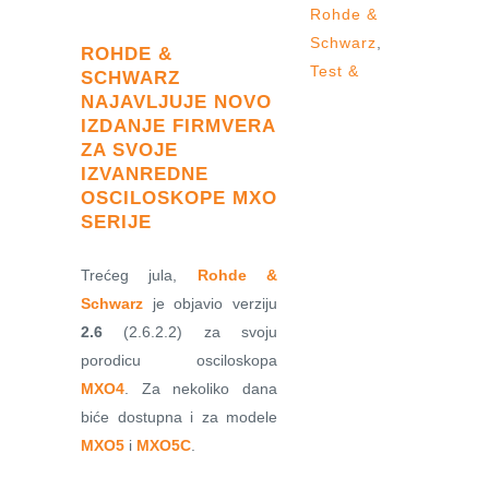
Rohde &
Schwarz
,
ROHDE &
Test &
SCHWARZ
NAJAVLJUJE NOVO
IZDANJE FIRMVERA
ZA SVOJE
IZVANREDNE
OSCILOSKOPE MXO
SERIJE
Trećeg jula,
Rohde &
Schwarz
je objavio verziju
2.6
(2.6.2.2) za svoju
porodicu osciloskopa
MXO4
. Za nekoliko dana
biće dostupna i za modele
MXO5
i
MXO5C
.