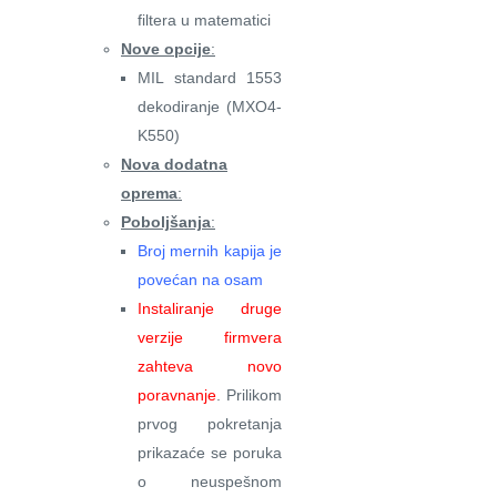
filtera u matematici
Nove opcije
:
MIL standard 1553
dekodiranje (MXO4-
K550)
Nova dodatna
oprema
:
Poboljšanja
:
Broj mernih kapija je
povećan na osam
Instaliranje druge
verzije firmvera
zahteva novo
poravnanje
. Prilikom
prvog pokretanja
prikazaće se poruka
o neuspešnom