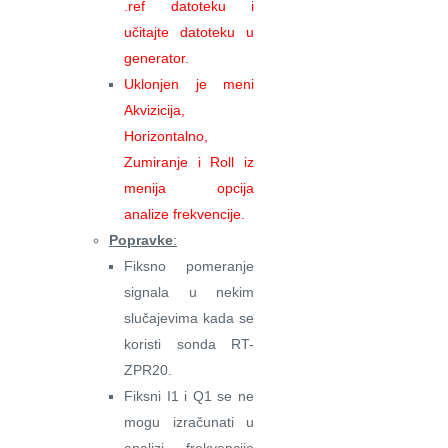
.ref datoteku i
učitajte datoteku u
generator.
Uklonjen je meni
Akvizicija,
Horizontalno,
Zumiranje i Roll iz
menija opcija
analize frekvencije.
Popravke
:
Fiksno pomeranje
signala u nekim
slučajevima kada se
koristi sonda RT-
ZPR20.
Fiksni I1 i Q1 se ne
mogu izračunati u