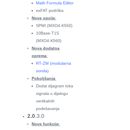
Math Formula Editor
exFAT podrška
Nove opcije
:
SPMI (MXO4-K550)
10Base-T1S
(MXO4-K560)
Nova dodatna
oprema
:
RT-ZM (modularna
sonda)
Poboljšanja
:
Dodat dijagram toka
signala u dijalogu
vertikalnih
podešavanja
2.0
.3.0
Nove funkcije
: