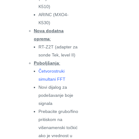
K510)
ARINC (MXO4-
K530)
Nova dodatna
oprema
:
RT-Z2T (adapter za
sonde Tek, level II)
Poboljšanja
:
Četvorostruki
simultani FFT
Novi dijalog za
podešavanje boje
signala
Prebacite grubo/fino
pritiskom na
višenamenski točkić
ako je vrednost u