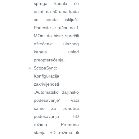
sprega kanala će
ostati na 50 oma kada
se sonda isključi.
Podesite je ručno na 1
MOm da biste sprečili
oštećenje ulaznog
kanala usled
preopterećenja.
ScopeSync:
Konfiguracija
zakrivljenosti
„Automatsko daljinsko
podešavanje“ važi
samo za trenutna
podešavanja HD
režima. Promena
stanja HD režima ili