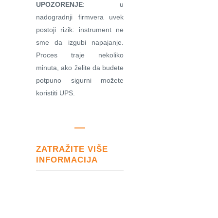
UPOZORENJE
: u
nadogradnji firmvera uvek
postoji rizik: instrument ne
sme da izgubi napajanje.
Proces traje nekoliko
minuta, ako želite da budete
potpuno sigurni možete
koristiti UPS.
ZATRAŽITE VIŠE
INFORMACIJA