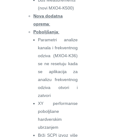
Bus Measurements
(novi MXO4-K500)
Nova dodatna
oprema
:
Poboljšanja
:
Parametri analize
kanala i frekventnog
odziva (MXO4-K36)
se ne resetuju kada
se aplikacija za
analizu frekventnog
odziva otvori i
zatvori
XY performanse
poboljšane
hardverskim
ubrzanjem
Brži SCPI izvoz više