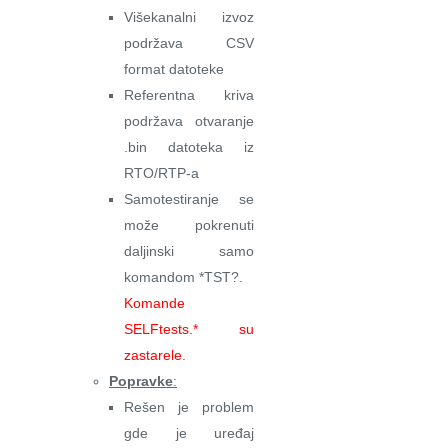
Višekanalni izvoz
podržava CSV
format datoteke
Referentna kriva
podržava otvaranje
.bin datoteka iz
RTO/RTP-a
Samotestiranje se
može pokrenuti
daljinski samo
komandom *TST?.
Komande
SELFtests.* su
zastarele
.
Popravke
:
Rešen je problem
gde je uređaj