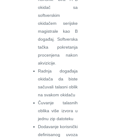
okidač sa
softverskim
okidačem serijske
magistrale kao B
događaj. Softverska
tačka pokretanja
procenjena nakon
akvizicije.
Radnja događaja
okidača da biste
sačuvali talasni oblik
na svakom okidaču
Čuvanje talasnih
oblika više izvora u
jednu zip datoteku
Dodavanje korisnički
definisanog uvoza