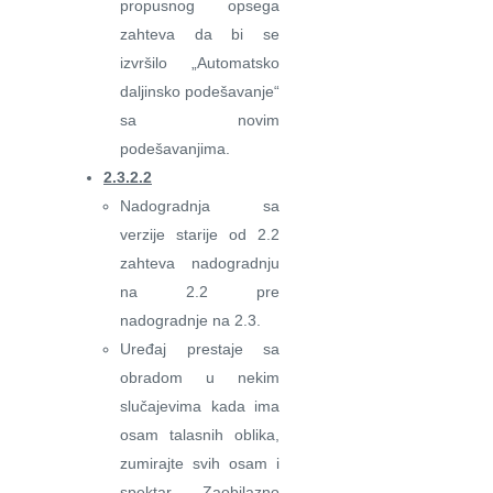
propusnog opsega
zahteva da bi se
izvršilo „Automatsko
daljinsko podešavanje“
sa novim
podešavanjima.
2.3.2.2
Nadogradnja sa
verzije starije od 2.2
zahteva nadogradnju
na 2.2 pre
nadogradnje na 2.3.
Uređaj prestaje sa
obradom u nekim
slučajevima kada ima
osam talasnih oblika,
zumirajte svih osam i
spektar. Zaobilazno