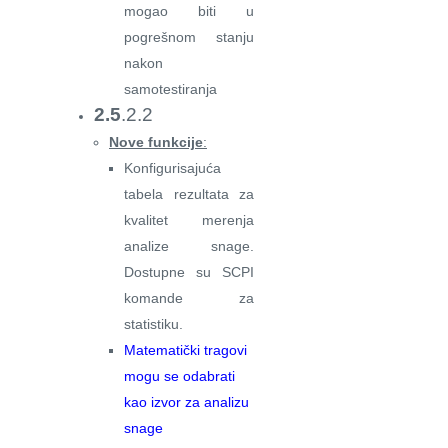
mogao biti u
pogrešnom stanju
nakon
samotestiranja
2.5
.2.2
Nove funkcije
:
Konfigurisajuća
tabela rezultata za
kvalitet merenja
analize snage.
Dostupne su SCPI
komande za
statistiku.
Matematički tragovi
mogu se odabrati
kao izvor za analizu
snage