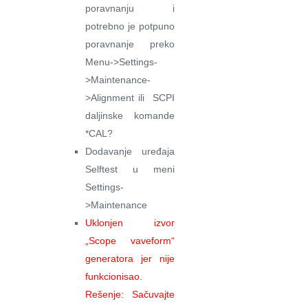
poravnanju i
potrebno je potpuno
poravnanje preko
Menu->Settings-
>Maintenance-
>Alignment ili SCPI
daljinske komande
*CAL?
Dodavanje uređaja
Selftest u meni
Settings-
>Maintenance
Uklonjen izvor
„Scope vaveform“
generatora jer nije
funkcionisao.
Rešenje: Sačuvajte