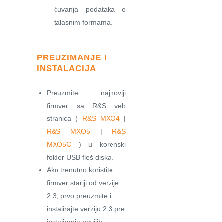
čuvanja podataka o
talasnim formama.
PREUZIMANJE I
INSTALACIJA
Preuzmite najnoviji
firmver sa R&S veb
stranica (
R&S MXO4
|
R&S MXO5
|
R&S
MXO5C
) u korenski
folder USB fleš diska.
Ako trenutno koristite
firmver stariji od verzije
2.3, prvo preuzmite i
instalirajte verziju 2.3 pre
instaliranja novijih