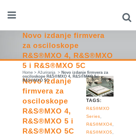
Novo izdanje firmvera
za osciloskope
R&S®MXO 4, R&S®MXO
5 i R&S®MXO 5C
Home
>
Ažuriranja
>
Novo izdanje firmvera za
osciloskope R&S®MXO 4, R&S®MXO 5 i
Novo izdanje
R&S®MXO 5C
firmvera za
osciloskope
TAGS:
R&S®MXO
R&S®MXO 4,
Series
,
R&S®MXO 5 i
R&S®MXO4
,
R&S®MXO 5C
R&S®MXO5
,