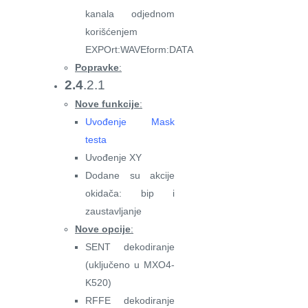
kanala odjednom
korišćenjem
EXPOrt:WAVEform:DATA
Popravke
:
2.4
.2.1
Nove funkcije
:
Uvođenje Mask
testa
Uvođenje XY
Dodane su akcije
okidača: bip i
zaustavljanje
Nove opcije
:
SENT dekodiranje
(uključeno u MXO4-
K520)
RFFE dekodiranje