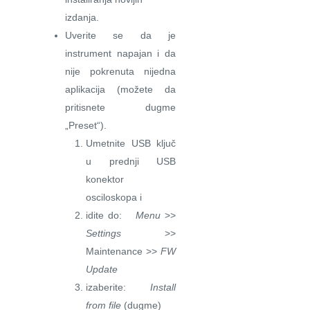
izdanja.
Uverite se da je
instrument napajan i da
nije pokrenuta nijedna
aplikacija (možete da
pritisnete dugme
„Preset“).
Umetnite USB ključ
u prednji USB
konektor
osciloskopa i
idite do:
Menu
>>
Settings
>>
Maintenance >>
FW
Update
izaberite:
Install
from file
(dugme)