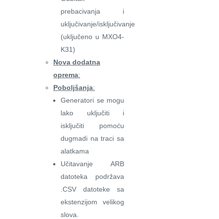
prebacivanja i
uključivanje/isključivanje
(uključeno u MXO4-
K31)
Nova dodatna
oprema
:
Poboljšanja
:
Generatori se mogu
lako uključiti i
isključiti pomoću
dugmadi na traci sa
alatkama
Učitavanje ARB
datoteka podržava
.CSV datoteke sa
ekstenzijom velikog
slova.