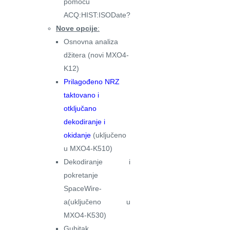
pomoću
ACQ:HIST:ISODate?
Nove opcije
:
Osnovna analiza
džitera (novi MXO4-
K12)
Prilagođeno NRZ
taktovano i
otključano
dekodiranje i
okidanje
(uključeno
u MXO4-K510)
Dekodiranje i
pokretanje
SpaceWire-
a(uključeno u
MXO4-K530)
Gubitak