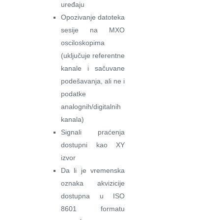
uređaju
Opozivanje datoteka
sesije na MXO
osciloskopima
(uključuje referentne
kanale i sačuvane
podešavanja, ali ne i
podatke
analognih/digitalnih
kanala)
Signali praćenja
dostupni kao XY
izvor
Da li je vremenska
oznaka akvizicije
dostupna u ISO
8601 formatu