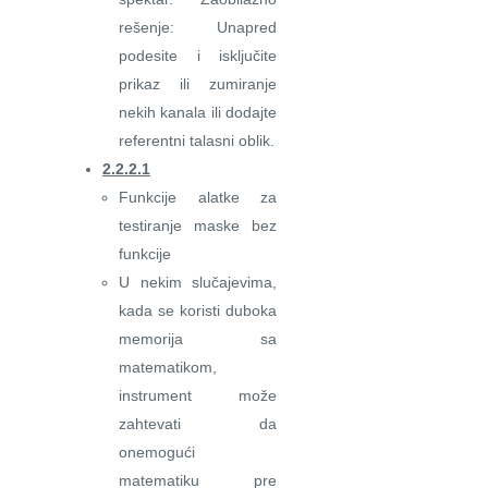
rešenje: Unapred
podesite i isključite
prikaz ili zumiranje
nekih kanala ili dodajte
referentni talasni oblik.
2.2.2.1
Funkcije alatke za
testiranje maske bez
funkcije
U nekim slučajevima,
kada se koristi duboka
memorija sa
matematikom,
instrument može
zahtevati da
onemogući
matematiku pre