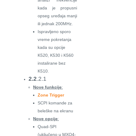
analizi frekvencije
kada je propusni
opseg uređaja manji
ili jednak 200MHz.
Ispravljeno sporo
vreme pokretanja
kada su opcije
K520, K530 i K560
instalirane bez
K510.
2.2
.2.1
Nove funkcije
:
Zone Trigger
SCPI komande za
beleške na ekranu
Nove opcije
:
Quad-SPI
(uključeno u MXO4-