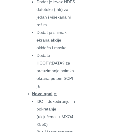
Dodat je izvoz HDF5
datoteke (.h5) za
jedan i višekanalni
režim
Dodat je snimak
ekrana akcije
okidača i maske.
Dodato
HCOPY:DATA? za
preuzimanje snimka
ekrana putem SCPI-
ja
Nove opcije
:
I3C dekodiranje i
pokretanje
(uključeno u MXO4-
K550)