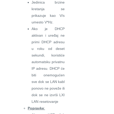
Jedinica brzine
kretanja se
prikazuje kao V/s
umesto V*Hz.
Ako je DHCP
aktivan i uređaj ne
primi DHCP adresu
u roku od deset
sekundi, koristiće
automatsku privatnu
IP adresu. DHCP će
biti onemogućen
sve dok se LAN kabl
ponovo ne poveže ili
dok se ne izvrši LXI
LAN resetovanje
Popravke
: