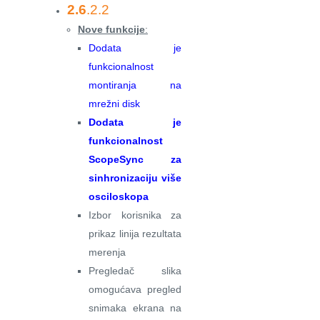
2.6
.2.2
Nove funkcije
:
Dodata je
funkcionalnost
montiranja na
mrežni disk
Dodata je
funkcionalnost
ScopeSync za
sinhronizaciju više
osciloskopa
Izbor korisnika za
prikaz linija rezultata
merenja
Pregledač slika
omogućava pregled
snimaka ekrana na