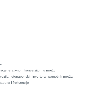
az
a regenerativnom konverzijom u mrežu
h vozila, fotonaponskih invertora i pametnih mreža
apona i frekvencije