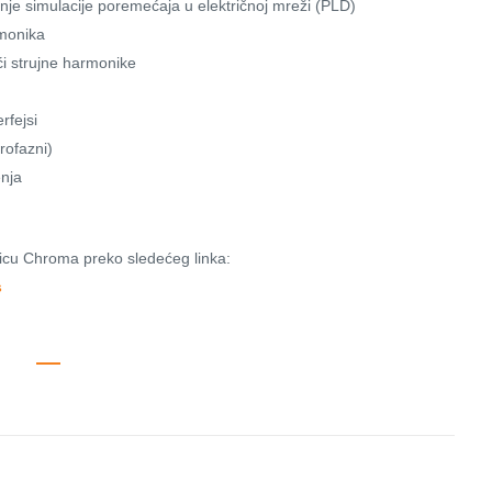
je simulacije poremećaja u električnoj mreži (PLD)
rmonika
́i strujne harmonike
rfejsi
rofazni)
enja
anicu Chroma preko sledećeg linka:
s