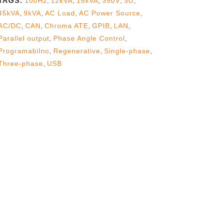
TAGS:
100Hz
,
12kVA
,
15kVA
,
350V
,
3U
,
45kVA
,
9kVA
,
AC Load
,
AC Power Source
,
AC/DC
,
CAN
,
Chroma ATE
,
GPIB
,
LAN
,
Parallel output
,
Phase Angle Control
,
Programabilno
,
Regenerative
,
Single-phase
,
Three-phase
,
USB