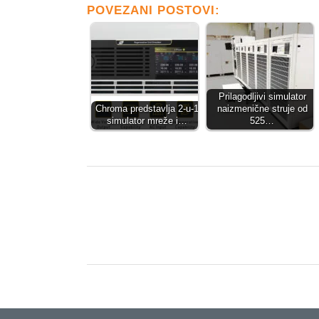
POVEZANI POSTOVI:
Prilagodljivi simulator
Chroma predstavlja 2-u-1
naizmenične struje od
simulator mreže i…
525…