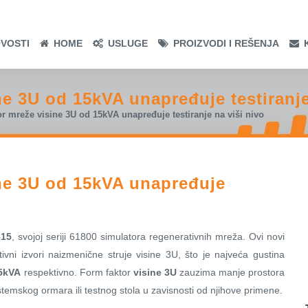
VOSTI
HOME
USLUGE
PROIZVODI I REŠENJA
ne 3U od 15kVA unapređuje testiranje
r mreže visine 3U od 15kVA unapređuje testiranje na viši nivo
ine 3U od 15kVA unapređuje
815
, svojoj seriji 61800 simulatora regenerativnih mreža. Ovi novi
vni izvori naizmenične struje visine 3U, što je najveća gustina
5kVA
respektivno. Form faktor
visine 3U
zauzima manje prostora
sistemskog ormara ili testnog stola u zavisnosti od njihove primene.