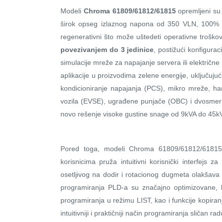
Modeli
Chroma 61809/61812/61815
opremljeni su 
širok opseg izlaznog napona od 350 VLN, 100% D
regenerativni što može uštedeti operativne troškov
povezivanjem do 3 jedinice
, postižući konfigur
simulacije mreže za napajanje servera ili električn
aplikacije u proizvodima zelene energije, uključujuc
kondicioniranje napajanja (PCS), mikro mreže, har
vozila (EVSE), ugrađene punjače (OBC) i dvosmern
novo rešenje visoke gustine snage od 9kVA do 45k
Pored toga, modeli Chroma 61809/61812/61815 o
korisnicima pruža intuitivni korisnički interfejs
osetljivog na dodir i rotacionog dugmeta olakšava
programiranja PLD-a su značajno optimizovane, ka
programiranja u režimu LIST, kao i funkcije kopiranj
intuitivniji i praktičniji način programiranja sličan 