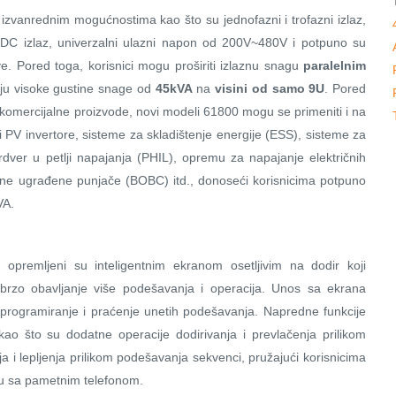
izvanrednim mogućnostima kao što su jednofazni i trofazni izlaz,
C izlaz, univerzalni ulazni napon od 200V~480V i potpuno su
e. Pored toga, korisnici mogu proširiti izlaznu snagu
paralelnim
aciju visoke gustine snage od
45kVA
na
visini od samo 9U
. Pored
e komercijalne proizvode, novi modeli 61800 mogu se primeniti i na
́i PV invertore, sisteme za skladištenje energije (ESS), sisteme za
dver u petlji napajanja (PHIL), opremu za napajanje električnih
e ugrađene punjače (BOBC) itd., donoseći korisnicima potpuno
VA.
premljeni su inteligentnim ekranom osetljivim na dodir koji
 za brzo obavljanje više podešavanja i operacija. Unos sa ekrana
 programiranje i praćenje unetih podešavanja. Napredne funkcije
o što su dodatne operacije dodirivanja i prevlačenja prilikom
a i lepljenja prilikom podešavanja sekvenci, pružajući korisnicima
radu sa pametnim telefonom.