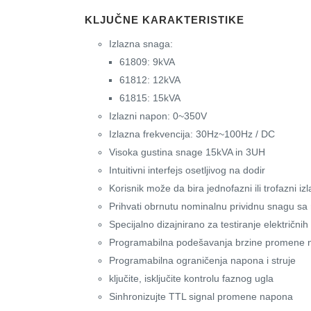
KLJUČNE KARAKTERISTIKE
Izlazna snaga:
61809: 9kVA
61812: 12kVA
61815: 15kVA
Izlazni napon: 0~350V
Izlazna frekvencija: 30Hz~100Hz / DC
Visoka gustina snage 15kVA in 3UH
Intuitivni interfejs osetljivog na dodir
Korisnik može da bira jednofazni ili trofazni izl
Prihvati obrnutu nominalnu prividnu snagu s
Specijalno dizajnirano za testiranje električni
Programabilna podešavanja brzine promene n
Programabilna ograničenja napona i struje
ključite, isključite kontrolu faznog ugla
Sinhronizujte TTL signal promene napona