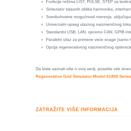
Funkcije režima LIST, PULSE, STEP za testiran
Sintezator talasnih oblika harmonika, interha
Sveobuhvatne mogućnosti merenja, uključujuc
Univerzalni opseg ulaznog naizmeničnog toka
Standardni USB, LAN; opciono CAN, GPIB inte
Paralelni izlaz za primene veće snage (samo t
Opcija regenerativnog naizmeničnog optereć
Da biste saznali više o ovoj seriji, posetite veb str
Regenerative Grid Simulator Model 61800 Serie
ZATRAŽITE VIŠE INFORMACIJA