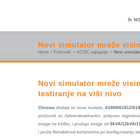
NO
Novi simulator mreže visi
Home
>
Proizvodi
>
AC/DC napajanje
>
Novi simulato
Novi simulator mreže vis
testiranje na viši nivo
Chroma
dodaje tri nova modela,
61809/61812/61
proizvodi su četvorokvadrantni, potpuno regenerati
snage na tržištu, i pružaju snage od
9kVA/12kVA/1
i pruža fleksibilnost korisnicima pri konfigurisanju 