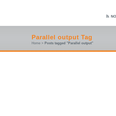
NO
Parallel output Tag
Home
>
Posts tagged "Parallel output"