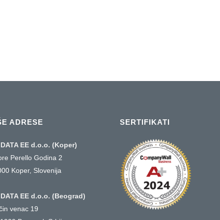
ŠE ADRESE
SERTIFIKATI
DATA EE d.o.o. (Koper)
ore Perello Godina 2
000 Koper, Slovenija
DATA EE d.o.o. (Beograd)
ičin venac 19