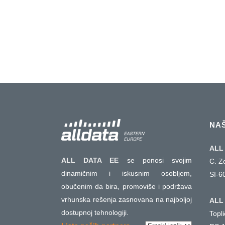
9kVA/12kVA/15kVA respektivno....
10 јул, 2020
NA
ALL 
ALL DATA EE
se ponosi svojim
C. Z
dinamičnim i iskusnim osobljem,
SI-6
obučenim da bira, promoviše i podržava
vrhunska rešenja zasnovana na najboljoj
ALL 
dostupnoj tehnologiji.
Topl