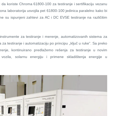
li da koriste Chroma 61800-100 za testiranje i sertifikaciju vezanu
na laboratorija usvojila pet 61800-100 jedinica paralelno kako bi
e su ispunjeni zahtevi za AC i DC EVSE testiranje na različitim
instrumente za testiranje i merenje, automatizovanih sistema za
a za testiranje i automatizaciju po principu „ključ u ruke“. Sa preko
renje, kontinuirano predlažemo rešenja za testiranje u novim
na vozila, solarnu energiju i primene skladištenja energije u