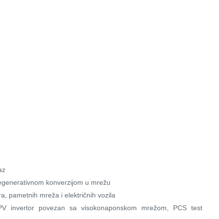
az
 regenerativnom konverzijom u mrežu
ra, pametnih mreža i električnih vozila
PV invertor povezan sa visokonaponskom mrežom, PCS test