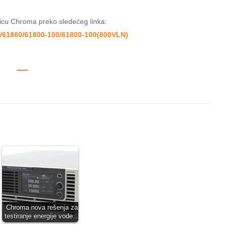
anicu Chroma preko sledećeg linka:
5/61860/61800-100/61800-100(800VLN)
Chroma nova rešenja za
testiranje energije vode…