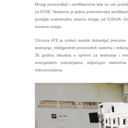
Mnogi proizvođači i sertifikaciona tela su već poče
za EVSE. Nedavno je jedna prekomorska sertifikacio
postigla maksimalnu izlaznu snagu od 525kVA, čim
nivoima snage.
Chroma ATE je vodeći svetski dobavljač precizne 
testiranje, inteligentnih proizvodnih sistema i rešenj
35 godina iskustva u opremi za testiranje i me
energetskim industrijama, uključujući električ
mikromrežama.