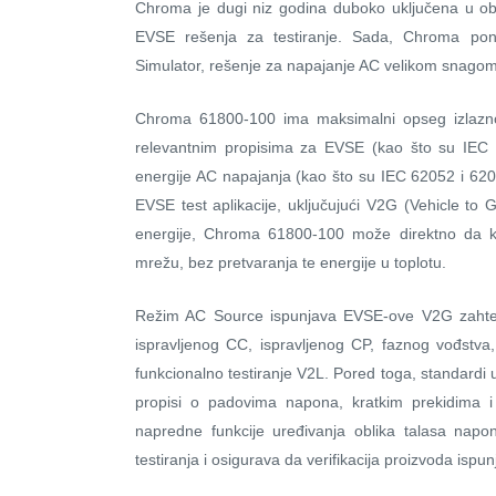
Chroma je dugi niz godina duboko uključena u oblas
EVSE rešenja za testiranje. Sada, Chroma pon
Simulator, rešenje za napajanje AC velikom snago
Chroma 61800-100 ima maksimalni opseg izlazn
relevantnim propisima za EVSE (kao što su IEC 
energije AC napajanja (kao što su IEC 62052 i 6205
EVSE test aplikacije, uključujući V2G (Vehicle to 
energije, Chroma 61800-100 može direktno da ko
mrežu, bez pretvaranja te energije u toplotu.
Režim AC Source ispunjava EVSE-ove V2G zahteve
ispravljenog CC, ispravljenog CP, faznog vođstva
funkcionalno testiranje V2L. Pored toga, standard
propisi o padovima napona, kratkim prekidima i 
napredne funkcije uređivanja oblika talasa na
testiranja i osigurava da verifikacija proizvoda isp