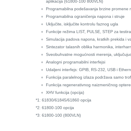
aplikacija (61800-100 800VLN)
Programabilna podešavanja brzine promene n
Programabilna ograničenja napona i struje
Uključite, isključite kontrolu faznog ugla
Funkcije režima LIST, PULSE, STEP za testiran
Simulacija padova napona, kratkih prekida i v
Sintezator talasnih oblika harmonika, interha
Sveobuhvatne mogućnosti merenja, uključujuc
Analogni programabilni interfejsi
Udaljeni interfejs: GPIB, RS-232, USB i Ethern
Funkcija paralelnog izlaza podržava samo trof
Funkcija regenerativnog naizmeničnog optereć
XHV funkcija (opcija)
*1: 61830/61845/61860 opcija
*2: 61800-100 opcija
*3: 61800-100 (800VLN)