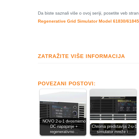
Da biste saznali više o ovoj seriji, posetite veb str
Regenerative Grid Simulator Model 61830/6184
ZATRAŽITE VIŠE INFORMACIJA
POVEZANI POSTOVI:
NOVO 2-u-1 dvosmerno
DC napajanje +
Chroma predstavlja 2-u-1
regenerativno…
simulator mreže i…