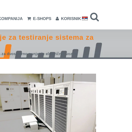
KOMPANIJA
E-SHOPS
KORISNIK
e za testiranje sistema za
a za dvosmerno punjenje električnih vozila