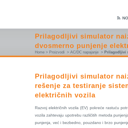
NO
Prilagodljivi simulator na
dvosmerno punjenje elektr
Home
>
Proizvodi
>
AC/DC napajanje
>
Prilagodljivi
Prilagodljivi simulator na
rešenje za testiranje sis
električnih vozila
Razvoj električnih vozila (EV) pokreće rastuću po
vozila zahtevaju upotrebu različitih metoda punje
punjenja, već i bezbedno, pouzdano i brzo punjenje