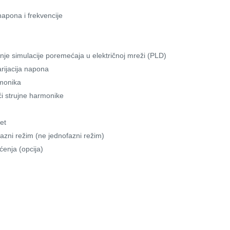
apona i frekvencije
je simulacije poremećaja u električnoj mreži (PLD)
arijacija napona
rmonika
́i strujne harmonike
et
azni režim (ne jednofazni režim)
enja (opcija)