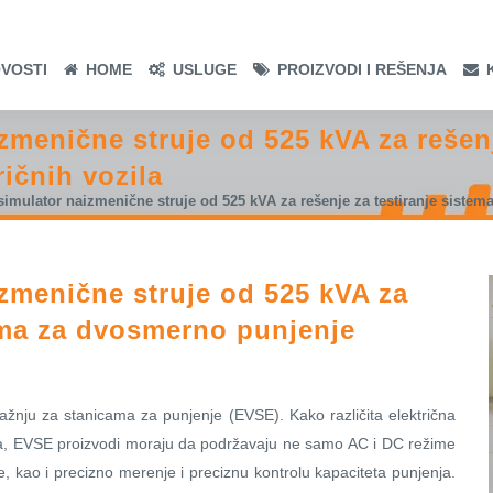
VOSTI
HOME
USLUGE
PROIZVODI I REŠENJA
izmenične struje od 525 kVA za rešenj
ičnih vozila
 simulator naizmenične struje od 525 kVA za rešenje za testiranje sistem
izmenične struje od 525 kVA za
tema za dvosmerno punjenje
tražnju za stanicama za punjenje (EVSE). Kako različita električna
nja, EVSE proizvodi moraju da podržavaju ne samo AC i DC režime
, kao i precizno merenje i preciznu kontrolu kapaciteta punjenja.