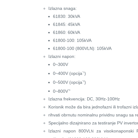
Izlazna snaga:
61830: 30kVA
61845: 45kVA
61860: 60kVA
61800-100: 105kVA
61800-100 (800VLN): 105kVA
Izlazni napon:
0~300V
0~400V (opcija
)
*1
0~500V (opcija
)
*2
0~800V
*3
Izlazna frekvencija: DC, 30Hz-100Hz
Korisnik može da bira jednofazni ili trofazni izl
rihvati obrnutu nominalnu prividnu snagu sa
Specijalno dizajnirano za testiranje PV inverto
Izlazni napon 800V
za visokonaponski 
LN