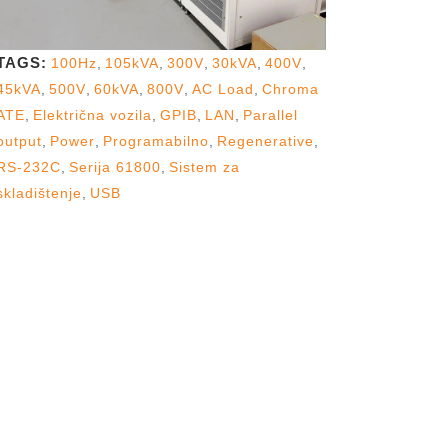
TAGS:
100Hz
,
105kVA
,
300V
,
30kVA
,
400V
,
45kVA
,
500V
,
60kVA
,
800V
,
AC Load
,
Chroma
ATE
,
Električna vozila
,
GPIB
,
LAN
,
Parallel
output
,
Power
,
Programabilno
,
Regenerative
,
RS-232C
,
Serija 61800
,
Sistem za
skladištenje
,
USB