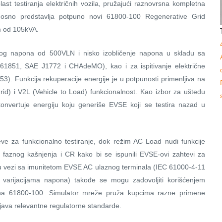
t testiranja električnih vozila, pružajući raznovrsna kompletna
osno predstavlja potpuno novi 61800-100 Regenerative Grid
m od 105kVA.
og napona od 500VLN i nisko izobličenje napona u skladu sa
61851, SAE J1772 i CHAdeMO), kao i za ispitivanje električne
3). Funkcija rekuperacije energije je u potpunosti primenljiva na
Grid) i V2L (Vehicle to Load) funkcionalnost. Kao izbor za uštedu
nvertuje energiju koju generiše EVSE koji se testira nazad u
 za funkcionalno testiranje, dok režim AC Load nudi funkcije
, faznog kašnjenja i CR kako bi se ispunili EVSE-ovi zahtevi za
i u vezi sa imunitetom EVSE AC ulaznog terminala (IEC 61000-4-11
varijacijama napona) takođe se mogu zadovoljiti korišćenjem
pona 61800-100. Simulator mreže pruža kupcima razne primene
unjava relevantne regulatorne standarde.