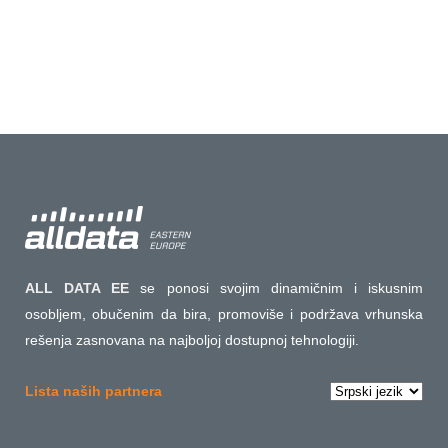
01 јануар, 2016
ALL DATA EE
se ponosi svojim dinamičnim i iskusnim
osobljem, obučenim da bira, promoviše i podržava vrhunska
rešenja zasnovana na najboljoj dostupnoj tehnologiji.
Izaberite
Lista naših partnera
jezik