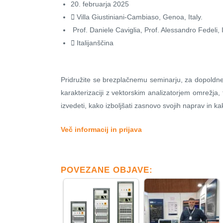
20. februarja 2025
Villa Giustiniani-Cambiaso, Genoa, Italy.
️ Prof. Daniele Caviglia, Prof. Alessandro Fedeli,
️ Italijanščina
Pridružite se brezplačnemu seminarju, za dopoldn
karakterizaciji z vektorskim analizatorjem omrežja, 
izvedeti, kako izboljšati zasnovo svojih naprav in kak
Več informacij in prijava
POVEZANE OBJAVE: