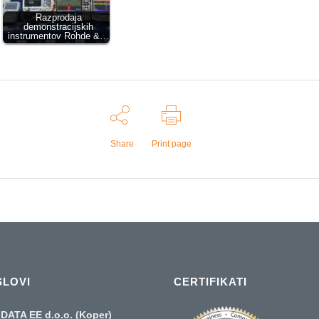
Razprodaja
demonstracijskih
instrumentov Rohde &…
Share
Print page
SLOVI
CERTIFIKATI
DATA EE d.o.o. (Koper)