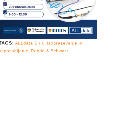
TAGS:
ALLdata S.r.l.
,
Izobraževanje in
usposabljanje
,
Rohde & Schwarz