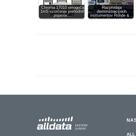
Chroma 17010 omogoča
Razprodaja
1mS vzorčenje prehodnih
demonstracijskih
pojavov…
instrumentov Rohde &…
NA
ALL 