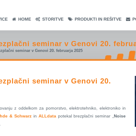
ICE
HOME
STORITVE
PRODUKTI IN REŠITVE
P
ezplačni seminar v Genovi 20. februa
zplačni seminar v Genovi 20. februarja 2025
ezplačni seminar v Genovi 20.
vanju z oddelkom za pomorstvo, elektrotehniko, elektroniko in
hde & Schwarz
in
ALLdata
potekal brezplačni seminar „
Noise
.