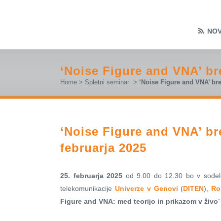
NOV
‘Noise Figure and VNA’ br
Home
>
Spletni seminar
>
‘Noise Figure and VNA’ bre
‘Noise Figure and VNA’ br
februarja 2025
25. februarja 2025
od 9.00 do 12.30 bo v sodelo
telekomunikacije
Univerze v Genovi
(
DITEN
),
Ro
Figure and VNA: med teorijo in prikazom v živo
“