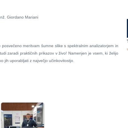
 Inž. Giordano Mariani
e posvečeno meritvam šumne slike s spektralnim analizatorjem in
tudi zaradi praktičnih prikazov v živo! Namenjen je vsem, ki želijo
o jih uporabljati z največjo učinkovitostjo.