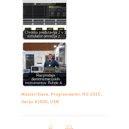
Chroma predstavlja 2 v 1
simulator omrežja z…
Razprodaja
demonstracijskih
instrumentov Rohde &…
Master/Slave
,
Programabilni
,
RS-232C
,
Serija 61500
,
USB