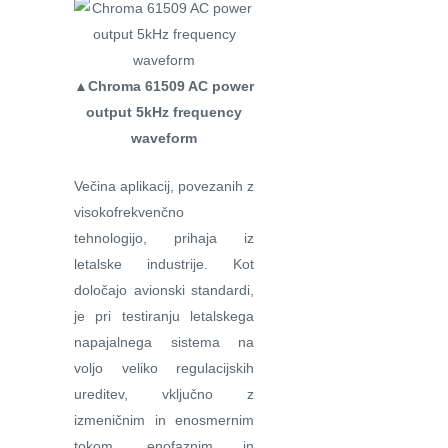
▲Chroma 61509 AC power
output 5kHz frequency
waveform
Večina aplikacij, povezanih z
visokofrekvenčno
tehnologijo, prihaja iz
letalske industrije. Kot
določajo avionski standardi,
je pri testiranju letalskega
napajalnega sistema na
voljo veliko regulacijskih
ureditev, vključno z
izmeničnim in enosmernim
tokom, enofaznim in