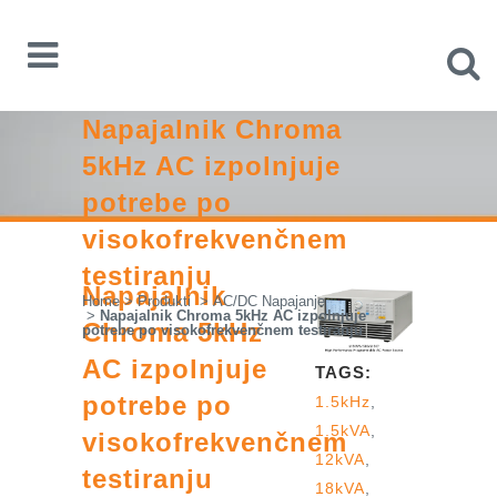
Napajalnik Chroma
5kHz AC izpolnjuje
potrebe po
visokofrekvenčnem
testiranju
Napajalnik
Home
>
Produkti
>
AC/DC Napajanje
>
Napajalnik Chroma 5kHz AC izpolnjuje
Chroma 5kHz
potrebe po visokofrekvenčnem testiranju
AC izpolnjuje
TAGS:
potrebe po
1.5kHz
,
1.5kVA
,
visokofrekvenčnem
12kVA
,
testiranju
18kVA
,