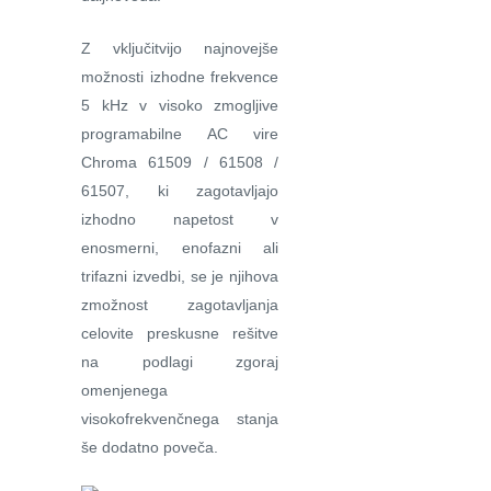
Z vključitvijo najnovejše
možnosti izhodne frekvence
5 kHz v visoko zmogljive
programabilne AC vire
Chroma 61509 / 61508 /
61507, ki zagotavljajo
izhodno napetost v
enosmerni, enofazni ali
trifazni izvedbi, se je njihova
zmožnost zagotavljanja
celovite preskusne rešitve
na podlagi zgoraj
omenjenega
visokofrekvenčnega stanja
še dodatno poveča.