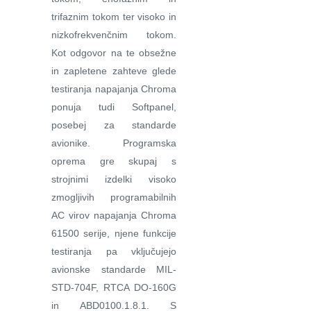
trifaznim tokom ter visoko in
nizkofrekvenčnim tokom.
Kot odgovor na te obsežne
in zapletene zahteve glede
testiranja napajanja Chroma
ponuja tudi Softpanel,
posebej za standarde
avionike. Programska
oprema gre skupaj s
strojnimi izdelki visoko
zmogljivih programabilnih
AC virov napajanja Chroma
61500 serije, njene funkcije
testiranja pa vključujejo
avionske standarde MIL-
STD-704F, RTCA DO-160G
in ABD0100.1.8.1. S