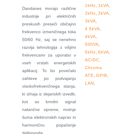
1kHz
,
1kVA
,
Dandanes morajo različne
2kHz
,
2kVA
,
industrije pri električnih
3kVA
,
preskusih preseči običajno
4.5kVA
,
frekvenco izmeničnega toka
4kVA
,
50/60 Hz, saj se nenehno
500VA
,
razvija tehnologija z višjimi
5kHz
,
6kVA
,
frekvencami za uporabo v
AC/DC
,
vseh vrstah energetskih
Chroma
aplikacij. To bo povečalo
ATE
,
GPIB
,
zahteve po podvajanju
LAN
,
visokofrekvenčnega stanja,
ki izhaja iz dejanskih izvedb,
kot so krmilni signal
natančne opreme, motnje
šuma elektronskih naprav in
harmonično popačenje
daljnovoda.