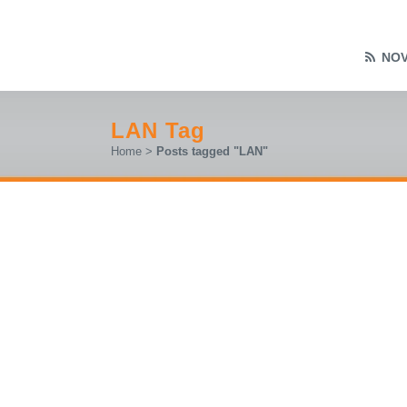
NOV
LAN Tag
Home
>
Posts tagged "LAN"