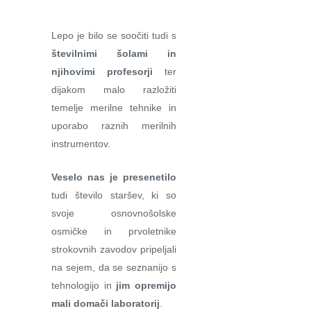
Lepo je bilo se soočiti tudi s
številnimi šolami in
njihovimi profesorji
ter
dijakom malo razložiti
temelje merilne tehnike in
uporabo raznih merilnih
instrumentov.
Veselo nas je presenetilo
tudi število staršev, ki so
svoje osnovnošolske
osmičke in prvoletnike
strokovnih zavodov pripeljali
na sejem, da se seznanijo s
tehnologijo in
jim opremijo
mali domači laboratorij
.