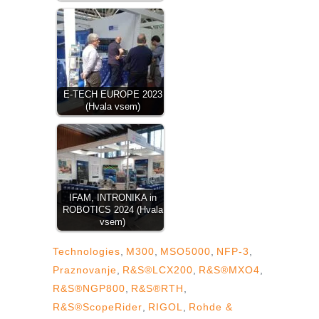
E-TECH EUROPE 2023
(Hvala vsem)
IFAM, INTRONIKA in
ROBOTICS 2024 (Hvala
vsem)
Technologies
,
M300
,
MSO5000
,
NFP-3
,
Praznovanje
,
R&S®LCX200
,
R&S®MXO4
,
R&S®NGP800
,
R&S®RTH
,
R&S®ScopeRider
,
RIGOL
,
Rohde &