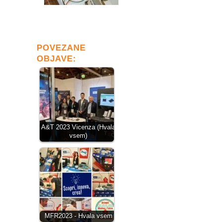
POVEZANE
OBJAVE:
A&T 2023 Vicenza (Hvala
vsem)
MFR2023 - Hvala vsem