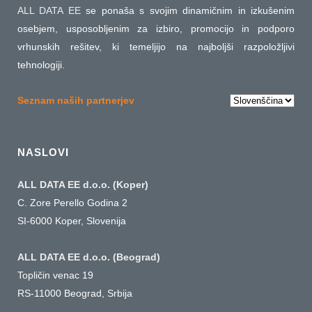
ALL DATA EE
se ponaša s svojim dinamičnim in izkušenim
osebjem, usposobljenim za izbiro, promocijo in podporo
vrhunskih rešitev, ki temeljijo na najboljši razpoložljivi
tehnologiji.
Choose
Seznam naših partnerjev
a
language
NASLOVI
ALL DATA EE d.o.o. (Koper)
C. Zore Perello Godina 2
SI-6000 Koper, Slovenija
ALL DATA EE d.o.o. (Beograd)
Topličin venac 19
RS-11000 Beograd, Srbija