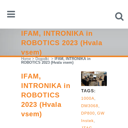
IFAM, INTRONIKA in
ROBOTICS 2023 (Hvala
vsem)
Home
>
Dogodki
>
IFAM, INTRONIKA in
ROBOTICS 2023 (Hvala vsem)
IFAM,
INTRONIKA in
TAGS:
ROBOTICS
1000A
,
2023 (Hvala
DM3068
,
vsem)
DP800
,
GW
Instek
,