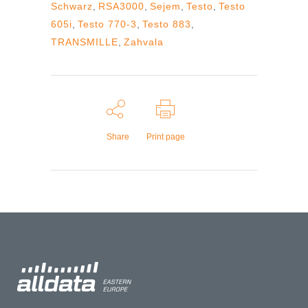
Schwarz
,
RSA3000
,
Sejem
,
Testo
,
Testo
605i
,
Testo 770-3
,
Testo 883
,
TRANSMILLE
,
Zahvala
Share
Print page