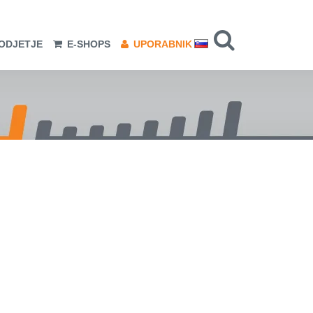
ODJETJE
E-SHOPS
UPORABNIK