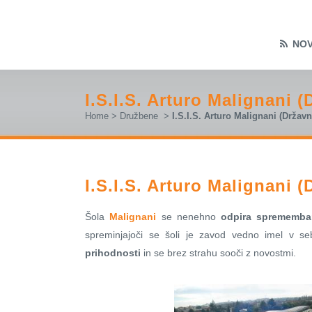
NOV
I.S.I.S. Arturo Malignani 
Home
>
Družbene
>
I.S.I.S. Arturo Malignani (Držav
I.S.I.S. Arturo Malignani 
Šola
Malignani
se nenehno
odpira sprememb
spreminjajoči se šoli je zavod vedno imel v se
prihodnosti
in se brez strahu sooči z novostmi.