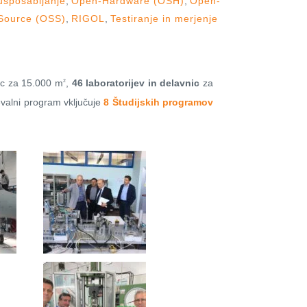
usposabljanje
,
Open-Hardware (OSH)
,
Open-
Source (OSS)
,
RIGOL
,
Testiranje in merjenje
nic za 15.000 m
,
46 laboratorijev in delavnic
za
2
evalni program vključuje
8 Študijskih programov