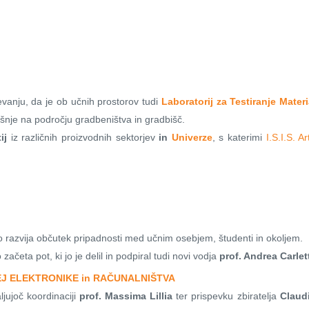
evanju, da je ob učnih prostorov tudi
Laboratorij za Testiranje Mater
šnje na področju gradbeništva in gradbišč.
ij
iz različnih proizvodnih sektorjev
in
Univerze
, s katerimi
I.S.I.S. A
o razvija občutek pripadnosti med učnim osebjem, študenti in okoljem.
začeta pot, ki jo je delil in podpiral tudi novi vodja
prof. Andrea Carlet
J ELEKTRONIKE in RAČUNALNIŠTVA
jujoč koordinaciji
prof. Massima Lillia
ter prispevku zbiratelja
Claud