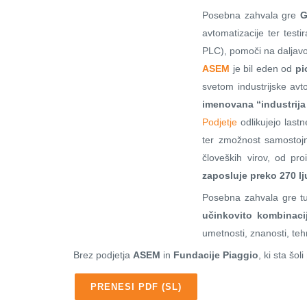
Posebna zahvala gre
G
avtomatizacije ter testi
PLC), pomoči na daljavo 
ASEM
je bil eden od
pi
svetom industrijske avto
imenovana “industrija
Podjetje
odlikujejo last
ter zmožnost samostojn
človeških virov, od pr
zaposluje preko 270 lj
Posebna zahvala gre t
učinkovito kombinaci
umetnosti, znanosti, teh
Brez podjetja
ASEM
in
Fundacije Piaggio
, ki sta šoli
PRENESI PDF (SL)