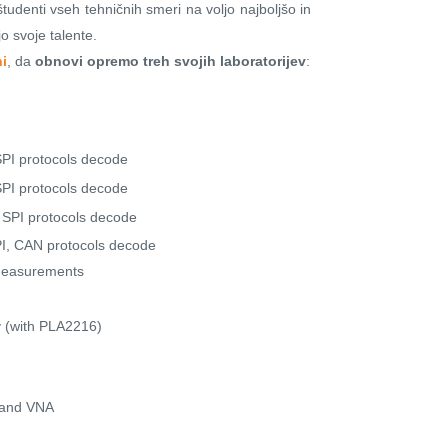
udenti vseh tehničnih smeri na voljo najboljšo in
jo svoje talente.
ni
, da
obnovi opremo treh svojih laboratorijev
:
PI protocols decode
PI protocols decode
SPI protocols decode
I, CAN protocols decode
 measurements
 (with PLA2216)
 and VNA