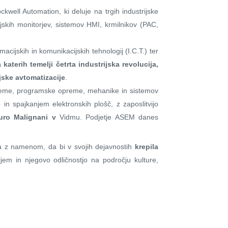
ckwell Automation, ki deluje na trgih industrijske
rijskih monitorjev, sistemov HMI, krmilnikov (PAC,
cijskih in komunikacijskih tehnologij (I.C.T.) ter
 katerih temelji četrta industrijska revolucija,
jske avtomatizacije
.
opreme, programske opreme, mehanike in sistemov
n spajkanjem elektronskih plošč, z zaposlitvijo
turo Malignani v
Vidmu. Podjetje ASEM danes
ena z namenom, da bi v svojih dejavnostih
krepila
em in njegovo odličnostjo na področju kulture,