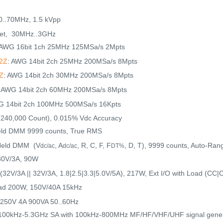
 0..70MHz, 1.5 kVpp
 set, 30MHz..3GHz
 AWG 16bit 1ch 25MHz 125MSa/s 2Mpts
2Z
: AWG 14bit 2ch 25MHz 200MSa/s 8Mpts
Z
: AWG 14bit 2ch 30MHz 200MSa/s 8Mpts
: AWG 14bit 2ch 60MHz 200MSa/s 8Mpts
G 14bit 2ch 100MHz 500MSa/s 16Kpts
(240,000 Count), 0.015% Vdc Accuracy
eld DMM 9999 counts, True RMS
Held DMM (V
, A
, R, C, F, F
, D, T), 9999 counts, Auto-Ra
dc/ac
dc/ac
DT%
 30V/3A, 90W
 (32V/3A || 32V/3A, 1.8|2.5|3.3|5.0V/5A), 217W, Ext I/O with Load (CC
ad 200W, 150V/40A 15kHz
 250V 4A 900VA 50..60Hz
 100kHz-5.3GHz SA with 100kHz-800MHz MF/HF/VHF/UHF signal gener