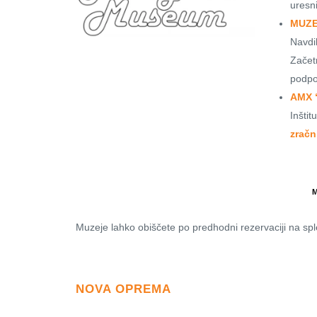
uresn
MUZE
Navdi
Začet
podpor
AMX “
Inštit
zračni
M
Muzeje lahko obiščete po predhodni rezervaciji na s
NOVA OPREMA