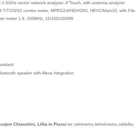
k-1.5GHz vector network analyzer, 4″Touch, with antenna analyzer
B-T/T2/S/S2 combo meter, MPEG2/4/HD/H265, HEVC/Main10, with Fibe
er meter 1.8..150MHz, 15/150/1500W
sistant
uetooth speaker with Alexa integration
orjem Chiaruttini, Lillia in Piussi
ter celotnemu tehničnemu oddelku i