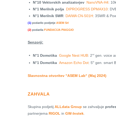
N°10 Vektorskih analizatorjev
NanoVNA-H4
: 10
N°1 Merilnik polja
DIPROGRESS DPMAX10
: DV
N°1 Merilnik SWR
DAIWA CN-501H
: 3SWR & Pow
(1)
podarilo podjetje
ASEM Srl
(2)
podarila
FUNDACIJA PIAGGIO
Senzorji:
N°1 Domotika
Google Nest HUB
: 2
gen. voice as
nd
N°1 Domotika
Amazon Echo Dot
: 5
gen. smart Bl
th
Slavnostna otvoritev “ASEM Lab“ (Maj 2024)
ZAHVALA
Skupina podjetij
ALLdata Group
se zahvaljuje
profes
partnerjema
RIGOL
in
GW-Instek
.