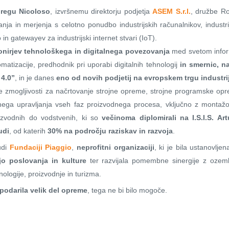
regu Nicoloso
, izvršnemu direktorju podjetja
ASEM S.r.l.
, družbe Ro
ranja in merjenja s celotno ponudbo industrijskih računalnikov, indust
in gatewayev za industrijski internet stvari (IoT).
onirjev tehnološkega in digitalnega povezovanja
med svetom informa
matizacije, predhodnik pri uporabi digitalnih tehnologij
in smernic, na
 4.0”
, in je danes
eno od novih podjetij na evropskem trgu industri
ne zmogljivosti za načrtovanje strojne opreme, strojne programske 
ega upravljanja vseh faz proizvodnega procesa, vključno z montažo i
oizvodnih do vodstvenih, ki so
večinoma diplomirali na I.S.I.S. Ar
udi
, od katerih
30% na področju raziskav in razvoja
.
udi
Fundaciji Piaggio
,
neprofitni organizaciji
, ki je bila ustanovlj
jo poslovanja in kulture
ter razvijala pomembne sinergije z ozemlj
nologije, proizvodnje in turizma.
podarila velik del opreme
, tega ne bi bilo mogoče.