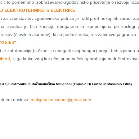
ičiti to pomembno izobraževalno-zgodovinsko pričevanje o razvoju račun
J ELEKTROTEHNIKE in ELEKTRIKE
h za vzpostavitev zgodovinske poti se je rodil pred nekaj leti zaradi 
na izvedba je bila kasneje obogatena in izpopolnjena po zaslugi
nikov (številnih alumnov), ki so podarili nekaj res zanimivega gradiva.
Ghibli”
ut je kot donacijo (s čimer je obogatil svoj hangar) prejel tudi izjemen 
h sil
, ki ga lahko zdaj kot učni pripomoček uporabljajo bodoči strokovnj
uzej Elektronike in Računalništva Malignani (Claudio Di Fonzo in Massimo Lillia)
pletnem naslovu:
malignanimuseum@gmail.com