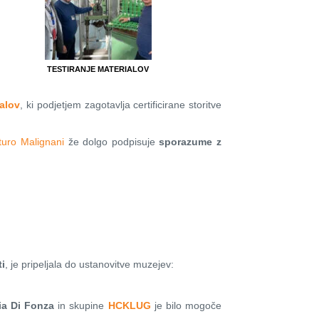
TESTIRANJE MATERIALOV
ialov
, ki podjetjem zagotavlja certificirane storitve
rturo Malignani
že dolgo podpisuje
sporazume z
ti
, je pripeljala do ustanovitve muzejev:
ia Di Fonza
in skupine
HCKLUG
je bilo mogoče