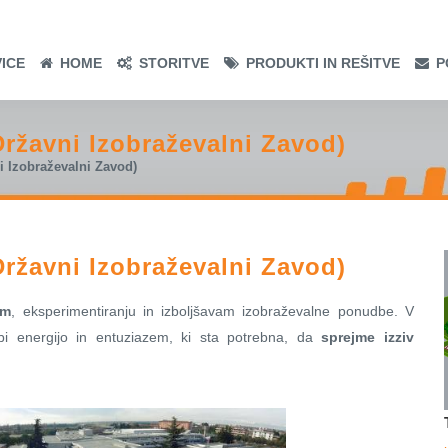
ICE
HOME
STORITVE
PRODUKTI IN REŠITVE
P
(Državni Izobraževalni Zavod)
ni Izobraževalni Zavod)
(Državni Izobraževalni Zavod)
am
, eksperimentiranju in izboljšavam izobraževalne ponudbe. V
bi energijo in entuziazem, ki sta potrebna, da
sprejme izziv