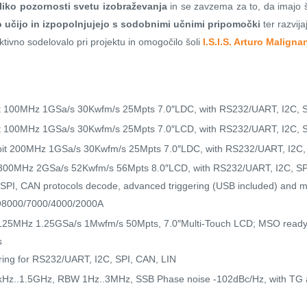
iko pozornosti svetu izobraževanja
in se zavzema za to, da imajo št
o učijo in izpopolnjujejo s sodobnimi učnimi pripomočki
ter razvija
tivno sodelovalo pri projektu in omogočilo šoli
I.S.I.S. Arturo Maligna
it 100MHz 1GSa/s 30Kwfm/s 25Mpts 7.0″LDC, with RS232/UART, I2C, S
it 100MHz 1GSa/s 30Kwfm/s 25Mpts 7.0″LCD, with RS232/UART, I2C, S
-bit 200MHz 1GSa/s 30Kwfm/s 25Mpts 7.0″LDC, with RS232/UART, I2C, 
t 300MHz 2GSa/s 52Kwfm/s 56Mpts 8.0″LCD, with RS232/UART, I2C, SP
 SPI, CAN protocols decode, advanced triggering (USB included) and
SO8000/7000/4000/2000A
t 125MHz 1.25GSa/s 1Mwfm/s 50Mpts, 7.0″Multi-Touch LCD; MSO ready
s
ering for RS232/UART, I2C, SPI, CAN, LIN
9kHz..1.5GHz, RBW 1Hz..3MHz, SSB Phase noise -102dBc/Hz, with TG