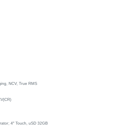
nging, NCV, True RMS
|CV|CR)
ator; 4″ Touch, uSD 32GB