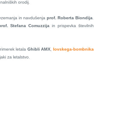
alniških orodij.
zavzemanja in navdušenja
prof. Roberta Biondija
.
prof. Stefana Comuzzija
in prispevka številnih
primerek letala
Ghibli AMX
,
lovskega-bombnika
aki za letalstvo.