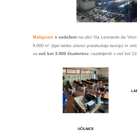
Malignani
s sedežem
na ulici Via Leonardo da Vinc
9.000 m
(kjer lahko učenci preizkušajo teorijo) in c
2
za
več kot 3.000 študentov
, razdeljenih v več kot 1
LA
UČILNICE