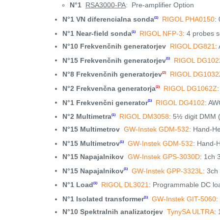
N°1
RSA3000-PA
: Pre-amplifier Option
N°1 VN diferencialna sonda
RIGOL PHA0150
:
(1)
N°1 Near-field sonda
RIGOL NFP-3
: 4 probes
(1)
N°10 Frekvenčnih generatorjev
RIGOL DG821
:
N°15 Frekvenčnih generatorjev
RIGOL DG102
(1)
N°8 Frekvenčnih generatorjev
RIGOL DG1032
(2)
N°2 Frekvenčna generatorja
RIGOL DG1062Z
(2)
N°1 Frekvenčni generator
RIGOL DG4102
: AW
(1)
N°2 Multimetra
RIGOL DM3058
: 5½ digit DMM 
(1)
N°15 Multimetrov
GW-Instek GDM-532
: Hand-H
N°15 Multimetrov
GW-Instek GDM-532
: Hand-
(1)
N°15 Napajalnikov
GW-Instek GPS-3030D
: 1ch
N°15 Napajalnikov
GW-Instek GPP-3323L
: 3ch
(1)
N°1 Load
RIGOL DL3021
: Programmable DC lo
(1)
N°1 Isolated transformer
GW-Instek GIT-5060
:
(1)
N°10 Spektralnih analizatorjev
TynySA ULTRA
: