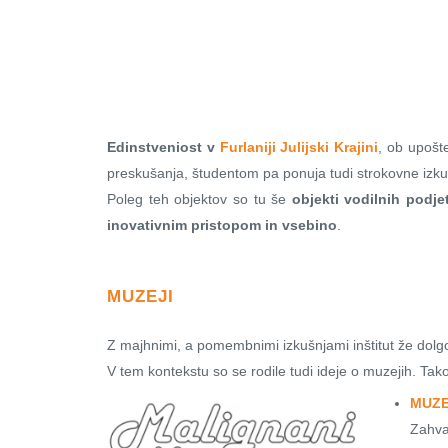
Edinstveniost v
Furlaniji Julijski Krajini
, ob upošt
preskušanja, študentom pa ponuja tudi strokovne izku
Poleg teh objektov so tu še
objekti vodilnih podjet
inovativnim pristopom in vsebino
.
MUZEJI
Z majhnimi, a pomembnimi izkušnjami inštitut že dolg
V tem kontekstu so se rodile tudi ideje o muzejih. Tako 
MUZE
Zahval