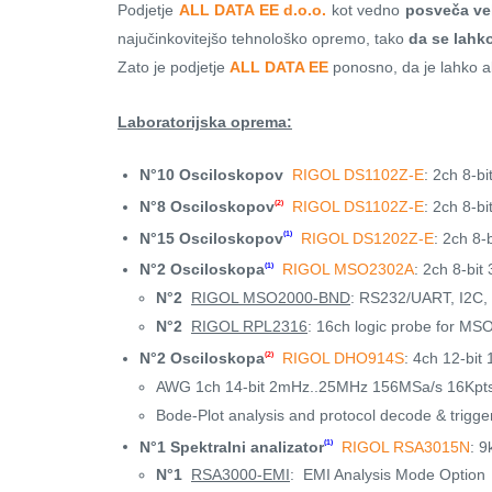
Podjetje
ALL DATA EE d.o.o.
kot vedno
posveča vel
najučinkovitejšo tehnološko opremo, tako
da se lahk
Zato je podjetje
ALL DATA EE
ponosno, da je lahko ak
Laboratorijska oprema:
N°10 Osciloskopov
RIGOL DS1102Z-E
: 2ch 8-b
N°8 Osciloskopov
RIGOL DS1102Z-E
: 2ch 8-b
(2)
N°15 Osciloskopov
RIGOL DS1202Z-E
: 2ch 8
(1)
N°2 Osciloskopa
RIGOL MSO2302A
: 2ch 8-bi
(1)
N°2
RIGOL MSO2000-BND
: RS232/UART, I2C,
N°2
RIGOL RPL2316
: 16ch logic probe for M
N°2 Osciloskopa
RIGOL DHO914S
: 4ch 12-bi
(2)
AWG 1ch 14-bit 2mHz..25MHz 156MSa/s 16Kpt
Bode-Plot analysis and protocol decode & trigg
N°1 Spektralni analizator
RIGOL RSA3015N
: 
(1)
N°1
RSA3000-EMI
: EMI Analysis Mode Option