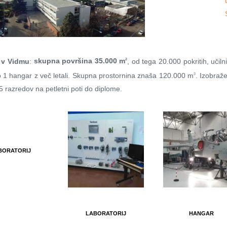
i
v Vidmu
:
skupna površina 35.000 m
, od tega 20.000 pokritih, učil
2
elo 1 hangar z več letali. Skupna prostornina znaša 120.000 m
. Izobraž
3
15 razredov na petletni poti do diplome.
BORATORIJ
LABORATORIJ
HANGAR