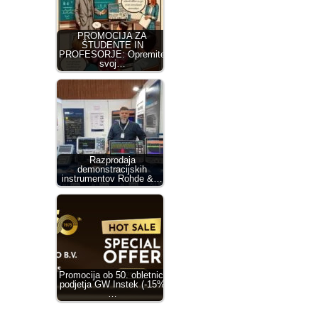
PROMOCIJA ZA
ŠTUDENTE IN
PROFESORJE: Opremite
svoj…
Razprodaja
demonstracijskih
instrumentov Rohde &…
Promocija ob 50. obletnici
podjetja GW Instek (-15%
…