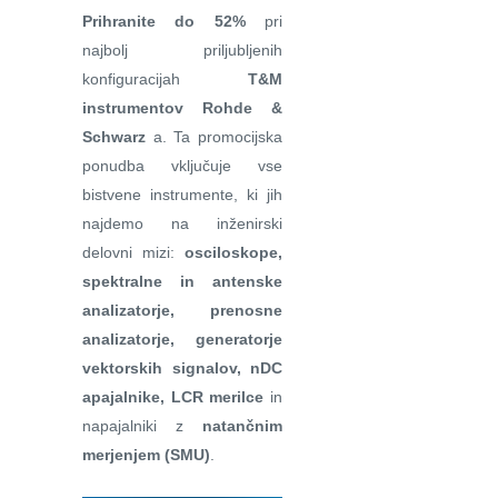
Prihranite do 52%
pri
najbolj priljubljenih
konfiguracijah
T&M
instrumentov Rohde &
Schwarz
a. Ta promocijska
ponudba vključuje vse
bistvene instrumente, ki jih
najdemo na inženirski
delovni mizi:
osciloskope,
spektralne in antenske
analizatorje, prenosne
analizatorje, generatorje
vektorskih signalov, nDC
apajalnike, LCR merilce
in
napajalniki z
natančnim
merjenjem (SMU)
.