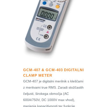
GCM-407 & GCM-403 DIGITALNI
CLAMP METER
GCM-407 je digitalni merilnik s kleščami
z meritvami true RMS. Zaradi stožčastih
čeljusti, širokega območja (AC
600A/750V, DC 1000V max vhod),
merjenja kapacitivnosti ter funkcije