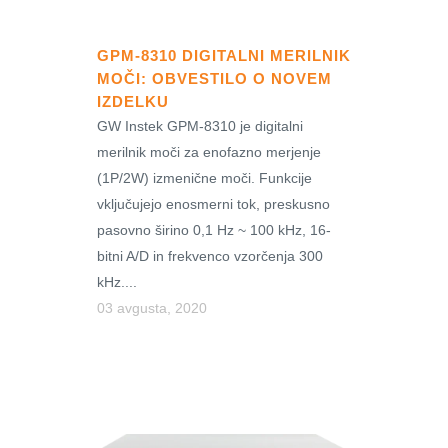
GPM-8310 DIGITALNI MERILNIK
MOČI: OBVESTILO O NOVEM
IZDELKU
GW Instek GPM-8310 je digitalni
merilnik moči za enofazno merjenje
(1P/2W) izmenične moči. Funkcije
vključujejo enosmerni tok, preskusno
pasovno širino 0,1 Hz ~ 100 kHz, 16-
bitni A/D in frekvenco vzorčenja 300
kHz....
03 avgusta, 2020