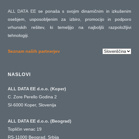
ALL DATA EE
se ponaša s svojim dinamičnim in izkušenim
osebjem, usposobljenim za izbiro, promocijo in podporo
vrhunskih rešitev, ki temeljijo na najboljši razpoložljivi
tehnologiji.
Choose
Seznam naših partnerjev
a
language
NASLOVI
ALL DATA EE d.o.o. (Koper)
C. Zore Perello Godina 2
SI-6000 Koper, Slovenija
ALL DATA EE d.o.o. (Beograd)
Topličin venac 19
RS-11000 Beograd, Srbija