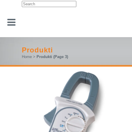
Produkti
Home
>
Produkti
(Page 3)