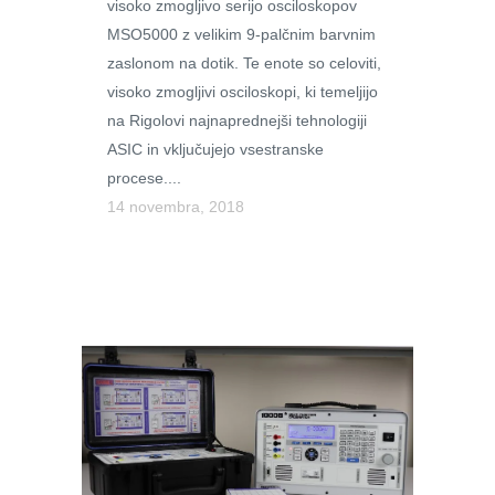
visoko zmogljivo serijo osciloskopov
MSO5000 z velikim 9-palčnim barvnim
zaslonom na dotik. Te enote so celoviti,
visoko zmogljivi osciloskopi, ki temeljijo
na Rigolovi najnaprednejši tehnologiji
ASIC in vključujejo vsestranske
procese....
14 novembra, 2018