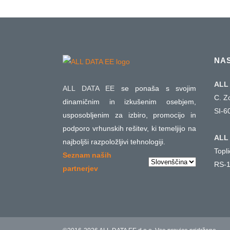
NA
ALL 
ALL DATA EE
se ponaša s svojim
C. Z
dinamičnim in izkušenim osebjem,
SI-6
usposobljenim za izbiro, promocijo in
podporo vrhunskih rešitev, ki temeljijo na
ALL 
najboljši razpoložljivi tehnologiji.
Topl
Seznam naših
Choose
RS-1
partnerjev
a
language