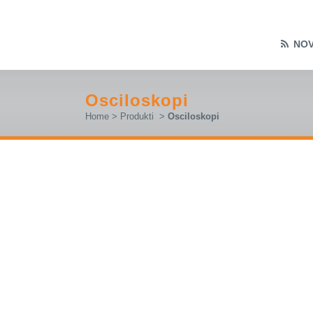
NOV
Osciloskopi
Home
>
Produkti
>
Osciloskopi