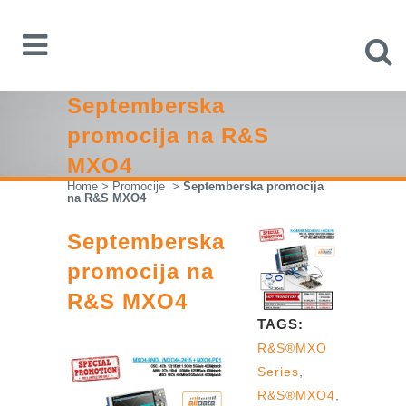
Septemberska
promocija na R&S
MXO4
Home
>
Promocije
>
Septemberska promocija
na R&S MXO4
Septemberska
promocija na
R&S MXO4
TAGS:
R&S®MXO
Series
,
R&S®MXO4
,