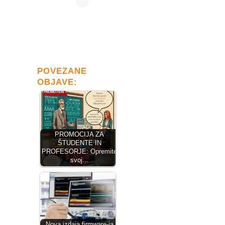
POVEZANE
OBJAVE:
PROMOCIJA ZA
ŠTUDENTE IN
PROFESORJE: Opremite
svoj…
Nova izdaja firmware-ja