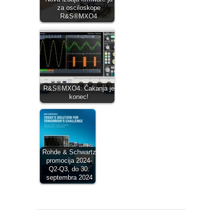
za osciloskope
R&S®MXO4
R&S®MXO4: Čakanja je
konec!
Rohde & Schwartz
promocija 2024-
Q2-Q3, do 30.
septembra 2024