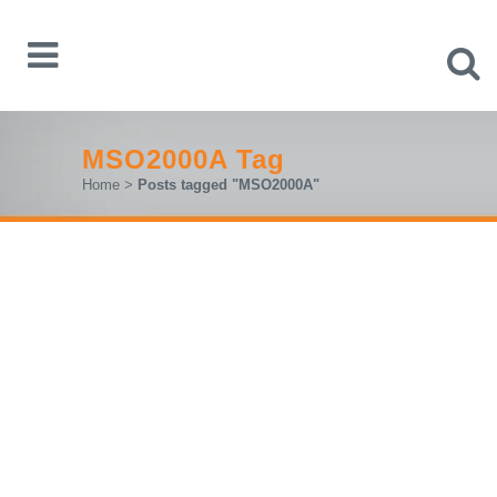
MSO2000A Tag
Home
>
Posts tagged "MSO2000A"