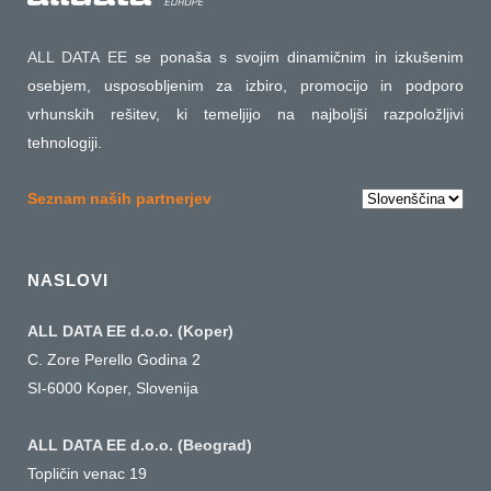
ALL DATA EE
se ponaša s svojim dinamičnim in izkušenim
osebjem, usposobljenim za izbiro, promocijo in podporo
vrhunskih rešitev, ki temeljijo na najboljši razpoložljivi
tehnologiji.
Choose
Seznam naših partnerjev
a
language
NASLOVI
ALL DATA EE d.o.o. (Koper)
C. Zore Perello Godina 2
SI-6000 Koper, Slovenija
ALL DATA EE d.o.o. (Beograd)
Topličin venac 19