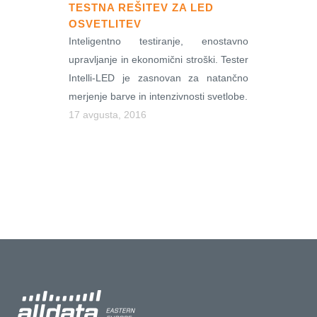
TESTNA REŠITEV ZA LED
OSVETLITEV
Inteligentno testiranje, enostavno
upravljanje in ekonomični stroški. Tester
Intelli-LED je zasnovan za natančno
merjenje barve in intenzivnosti svetlobe.
17 avgusta, 2016