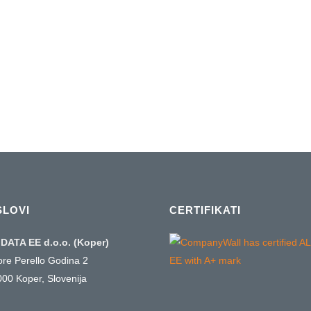
bore čipov,
imi ASIC
SLOVI
CERTIFIKATI
DATA EE d.o.o. (Koper)
ore Perello Godina 2
000 Koper, Slovenija