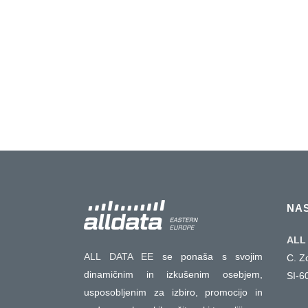
signale, ki vključujejo Rigolove procese in na
opremljene s številnimi najnovejš
tehnologijami....
12 junija, 2018
NA
ALL 
ALL DATA EE
se ponaša s svojim
C. Z
dinamičnim in izkušenim osebjem,
SI-6
usposobljenim za izbiro, promocijo in