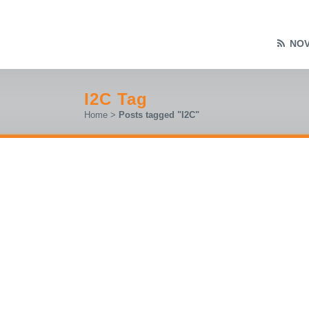
NOV
I2C Tag
Home
>
Posts tagged "I2C"