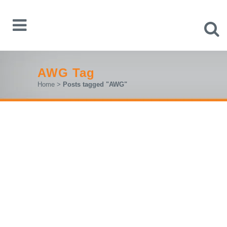
AWG Tag
Home
>
Posts tagged "AWG"
R&S®M
X
O3: HITER.