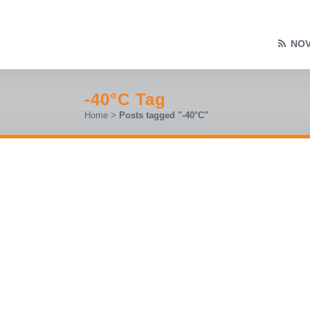
NOV
-40°C Tag
Home
>
Posts tagged "-40°C"