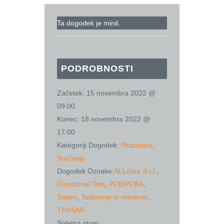
Ta dogodek je minil.
PODROBNOSTI
Začetek:
15 novembra 2022 @
09:00
Konec:
18 novembra 2022 @
17:00
Kategoriji Dogodek:
Rrazstave
,
Srečanja
Dogodek Oznake:
ALLdata S.r.l.
,
Functional Test
,
PCB/PCBA
,
Sejem
,
Testiranje in merjenje
,
THASAR
Spletna stran: