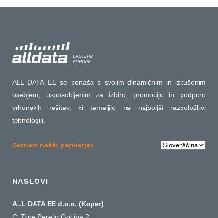
ALL DATA EE
se ponaša s svojim dinamičnim in izkušenim
osebjem, usposobljenim za izbiro, promocijo in podporo
vrhunskih rešitev, ki temeljijo na najboljši razpoložljivi
tehnologiji.
Choose
Seznam naših partnerjev
a
language
NASLOVI
ALL DATA EE d.o.o. (Koper)
C. Zore Perello Godina 2