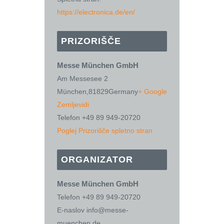
https://electronica.de/en/
PRIZORIŠČE
Messe München GmbH
Am Messesee 2
München
,
81829
Germany
+ Google
Zemljevidi
Telefon
+49 89 949-20720
Poglej Prizorišče spletno stran
ORGANIZATOR
Messe München GmbH
Telefon
+49 89 949-20720
E-naslov
info@messe-
muenchen.de