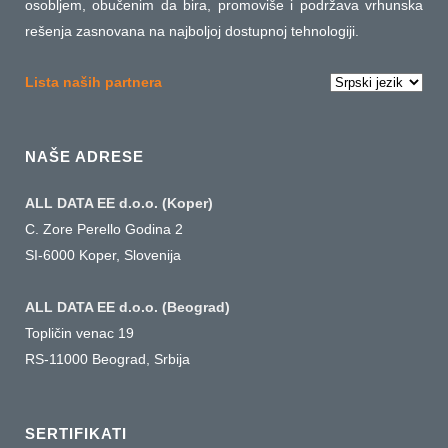
osobljem, obučenim da bira, promoviše i podržava vrhunska
rešenja zasnovana na najboljoj dostupnoj tehnologiji.
Izaberite
Lista naših partnera
jezik
NAŠE ADRESE
ALL DATA EE d.o.o. (Koper)
C. Zore Perello Godina 2
SI-6000 Koper, Slovenija
ALL DATA EE d.o.o. (Beograd)
Topličin venac 19
RS-11000 Beograd, Srbija
SERTIFIKATI