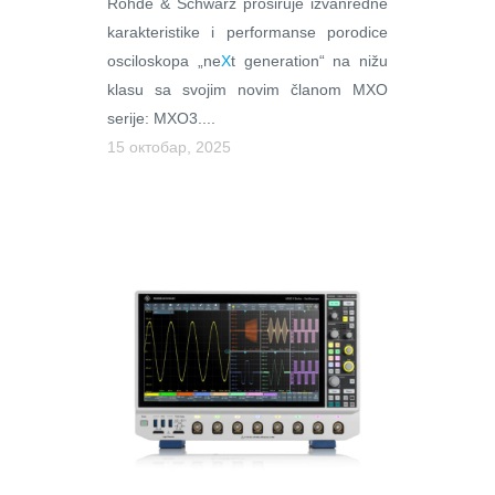
Rohde & Schwarz proširuje izvanredne
karakteristike i performanse porodice
osciloskopa „ne
X
t generation“ na nižu
klasu sa svojim novim članom MXO
serije: MXO3....
15 октобар, 2025