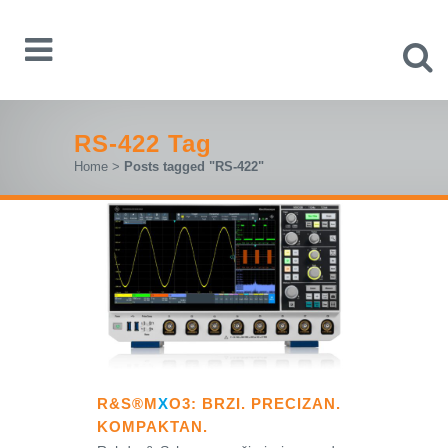
RS-422 Tag
Home
>
Posts tagged "RS-422"
R&S®M
X
O3: BRZI. PRECIZAN.
KOMPAKTAN.