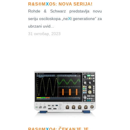
R&S®M
X
O5: NOVA SERIJA!
Rohde & Schwarz predstavlja novu
seriju osciloskopa „ne
X
t generatione“ za
ubrzani uvid...
31 октобар, 2023
R&S®M
X
O4: ČEKANJE JE