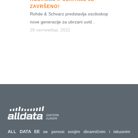
ZAVRŠENO!
Rohde & Schvarz predstavlja osciloskop
nove generacije za ubrzani uvid...
28 септембар, 2022
ALL DATA EE
se ponosi svojim dinamičnim i iskusnim