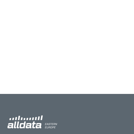
omogućavaju kaskadno spajanje više
modula kako bi se povećao broj kanala.
Digitalni osciloskopi sa mešovitim
signalom serije DS8000-R predstavljaju
liniju instrumenata srednjeg i visokog
ranga kompaktnih dimenzija dizajniranih
na osnovu ASIC čipa (za...
04 фебруар, 2021