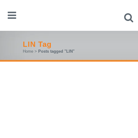
LIN Tag
Home
>
Posts tagged "LIN"
R&S®M
X
O3: BRZI. PRECIZAN.