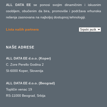
ALL DATA EE
se ponosi svojim dinamičnim i iskusnim
osobljem, obučenim da bira, promoviše i podržava vrhunska
rešenja zasnovana na najboljoj dostupnoj tehnologiji.
Izaberite
Lista naših partnera
jezik
NAŠE ADRESE
ALL DATA EE d.o.o. (Koper)
C. Zore Perello Godina 2
SI-6000 Koper, Slovenija
ALL DATA EE d.o.o. (Beograd)
Topličin venac 19
RS-11000 Beograd, Srbija